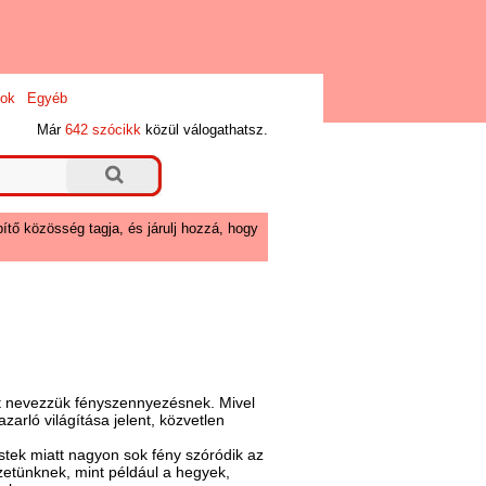
ok
Egyéb
Már
642 szócikk
közül válogathatsz.
ítő közösség tagja, és járulj hozzá, hogy
sát nevezzük fényszennyezésnek. Mivel
zarló világítása jelent, közvetlen
estek miatt nagyon sok fény szóródik az
ezetünknek, mint például a hegyek,