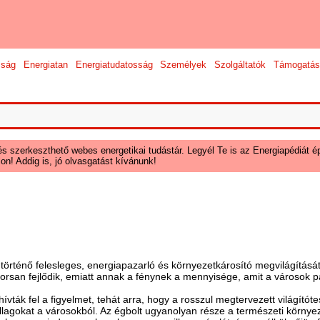
sság
Energiatan
Energiatudatosság
Személyek
Szolgáltatók
Támogatás
és szerkeszthető webes energetikai tudástár. Legyél Te is az Energiapédiát ép
on! Addig is, jó olvasgatást kívánunk!
 történő felesleges, energiapazarló és környezetkárosító megvilágítá
yorsan fejlődik, emiatt annak a fénynek a mennyisége, amit a városok pa
ívták fel a figyelmet, tehát arra, hogy a rosszul megtervezett világítót
csillagokat a városokból. Az égbolt ugyanolyan része a természeti körny