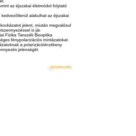
el.
mint az éjszakai életmódot folytató
kedvezőtlenül alakulhat az éjszakai
 kockázatot jelent, miután megvalósul
szennyezéssel is jár.
ai Fizika Tanszék Biooptika
éges fénypolarizációs mintázatokat.
tázatoknak a polarizációérzékeny
ennyezés jelenségét.
szerkesztés