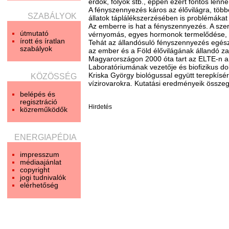
erdők, folyók stb., éppen ezért fontos lenn
A fényszennyezés káros az élővilágra, több
SZABÁLYOK
állatok táplálékszerzésében is problémákat
Az emberre is hat a fényszennyezés. A szer
útmutató
vérnyomás, egyes hormonok termelődése, il
írott és íratlan
Tehát az állandósuló fényszennyezés egészs
szabályok
az ember és a Föld élővilágának állandó z
Magyarországon 2000 óta tart az ELTE-n a 
Laboratóriumának vezetője és biofizikus do
Kriska György biológussal együtt terepkísé
KÖZÖSSÉG
vízirovarokra. Kutatási eredményeik összeg
belépés és
regisztráció
Hirdetés
közreműködők
ENERGIAPÉDIA
impresszum
médiaajánlat
copyright
jogi tudnivalók
elérhetőség