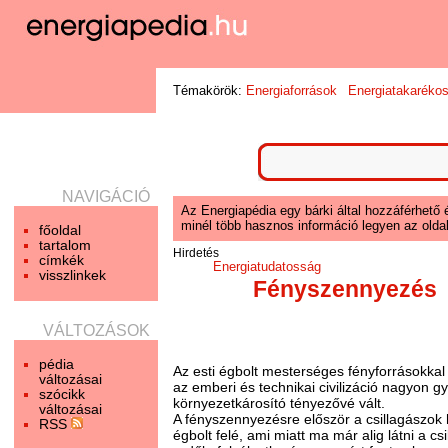
Témakörök:
Energiaforrások
Energiatakaréko
NAVIGÁCIÓ
Az Energiapédia egy bárki által hozzáférhető 
minél több hasznos információ legyen az oldal
főoldal
tartalom
Hirdetés
címkék
Energiatudatosság
visszlinkek
Fényszennyezés
VÁLTOZÁSOK
pédia
Az esti égbolt mesterséges fényforrásokkal
változásai
az emberi és technikai civilizáció nagyon g
szócikk
környezetkárosító tényezővé vált.
változásai
A fényszennyezésre először a csillagászok h
RSS
égbolt felé, ami miatt ma már alig látni a 