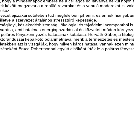
e, hogy a mindennapok embere ne a csillagos ég látványa nélkül nőjön f
ek között megzavarja a repülő rovarokat és a vonuló madarakat is, vala
 okoz.
vezet éjszakai sötétében tud megfelelően pihenni, és ennek hiányában 
letve a szervezet általános stressztűrő képessége.
égügyi, közlekedésbiztonsági, ökológiai és tájvédelmi szempontból is
avarása, ami hatalmas energiapazarlással és közvetett módon környezet
poláros fényszennyezés hatásainak kutatása. Horváth Gábor, a Biológi
ktoranduszai képalkotó polarimetriával mérik a természetes és mesters
rletekben azt is vizsgálják, hogy milyen káros hatásai vannak ezen min
zéseként Bruce Robertsonnal együtt elsőként írták le a poláros fénysz