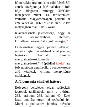
hőmérséklet uralkodik.
A föld felszínétől
annak középpontja felé haladva a föld
hője átlagosan mintegy 30°C/km
melegedést mutat. Ez területenként
változik, Magyarországon például az
emelkedés az 50-60 °C-t is eléri, 2 km
mélységben már 100°C körüli.
Kiaknázásának jelentőssége, hogy az
egyik legkönnyebben elérhető,
korlátlanul kiaknázható [zöld energia]
?
.
Felhasználása egyre jobban elterjed,
mivel a fejlett társadalmak által jelenleg
leginkább használt [
fosszilis
energiahordozók]
fosszilis
energiahordozók'">?
(például
kőolaj
) ára
folyamatosan emelkedik, a rendelkezésre
álló készletek kritikus mennyiségre
csökkentek.
A földenergia elméleti háttere:
Bolygónk belsejében olyan radioaktív
izotópok találhatóak, mint a thórium
232, uránium 238, kálium 40. Ezek
lassú bomlása során hő szabadul fel.
Mivel a radioaktív bomlás mértéke