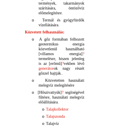
termények, takarmányok
szárítására, öntözővíz
előmelegítésre.
Termál
és gyógyfürdők
o
vízellátására.
Közvetett felhasználás:
A gőz formában felhozott
o
geotermikus energia
közvetlenül használható
[villamos energia]
?
termelésre, hiszen jelenleg
is az [erőmű]
?
vekben lévő
generátor
ok nagy részét
gőzzel hajtják..
Közvetetten használati
o
melegvíz melegítésére
[Hőszivattyúk]
?
segítségével
o
fűtésre, használati melegvíz
előállítására.
Talajkollektor
o
Talajszonda
o
Talajvíz
o