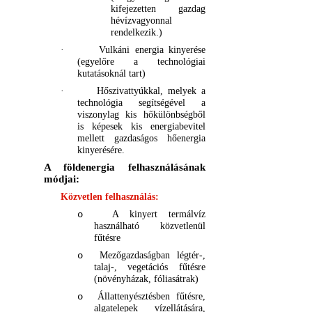
kifejezetten gazdag
hévízvagyonnal
rendelkezik.)
·
Vulkáni energia kinyerése
(egyelőre a technológiai
kutatásoknál tart)
·
Hőszivattyúkkal, melyek a
technológia segítségével a
viszonylag kis hőkülönbségből
is képesek kis energiabevitel
mellett gazdaságos hőenergia
kinyerésére.
A földenergia felhasználásának
módjai:
Közvetlen felhasználás:
A kinyert termálvíz
o
használható közvetlenül
fűtésre
Mezőgazdaságban l
égtér-,
o
talaj-, vegetációs fűtésre
(növényházak, fóliasátrak)
Állattenyésztésben fűtésre,
o
algatelepek vízellátására,