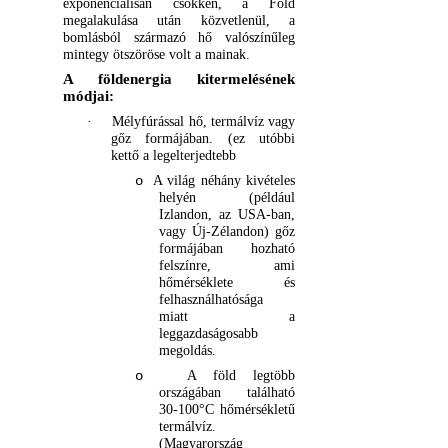
exponenciálisan csökken, a Föld
megalakulása után közvetlenül, a
bomlásból származó hő valószínűleg
mintegy ötszöröse volt a mainak.
A földenergia kitermelésének
módjai:
·
Mélyfúrással hő, termálvíz vagy
gőz formájában. (ez utóbbi
kettő a legelterjedtebb
A világ néhány kivételes
o
helyén (például
Izlandon, az USA-ban,
vagy Új-Zélandon) gőz
formájában hozható
felszínre, ami
hőmérséklete és
felhasználhatósága
miatt a
leggazdaságosabb
megoldás.
A föld legtöbb
o
országában található
30-100°C hőmérsékletű
termálvíz.
(Magyarország