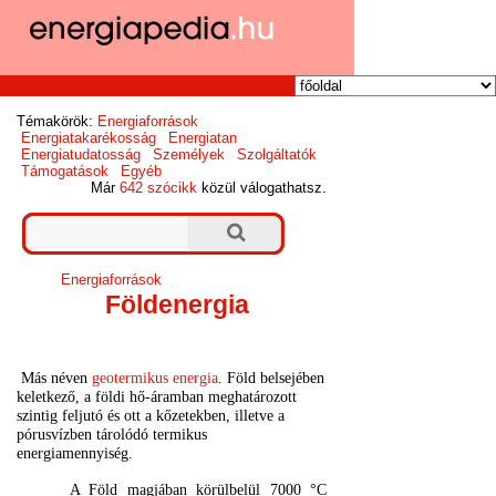
Témakörök:
Energiaforrások
Energiatakarékosság
Energiatan
Energiatudatosság
Személyek
Szolgáltatók
Támogatások
Egyéb
Már
642 szócikk
közül válogathatsz.
Energiaforrások
Földenergia
Más néven
geotermikus energia
.
Föld belsejében
keletkező, a földi hő-áramban meghatározott
szintig feljutó és ott a kőzetekben, illetve a
pórusvízben tárolódó termikus
energiamennyiség.
A Föld magjában körülbelül 7000 °C