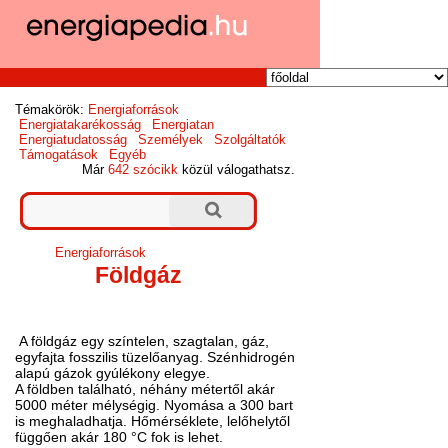
Témakörök:
Energiaforrások
Energiatakarékosság
Energiatan
Energiatudatosság
Személyek
Szolgáltatók
Támogatások
Egyéb
Már
642 szócikk
közül válogathatsz.
Energiaforrások
Földgáz
A földgáz egy színtelen, szagtalan, gáz,
egyfajta fosszilis tüzelőanyag. Szénhidrogén
alapú gázok gyúlékony elegye.
A földben található, néhány métertől akár
5000 méter mélységig. Nyomása a 300 bart
is meghaladhatja. Hőmérséklete, lelőhelytől
függően akár 180 °C fok is lehet.