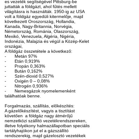
es vezeték segítségével Pittsburg-be
juttatták a földgázt, ahol fűtés mellett
világításra is használták. 1950-ig az USA
volt a földgáz egyedüli kitermelője, majd
következett Oroszország, Hollandia,
Kanada, Nagy-Britannia, Norvégia,
Németország, Románia, Olaszország,
Mexikó, Venezuela, Algéria, Nigéria,
Indonézia, Malajzia és végül a Közép-Kelet
országai,
A földgáz összetétele a következő:
-
Metán 97%
-
Etán 0,919%
-
Propán 0,363%
-
Bután 0,162%
-
Szén-dioxid 0,527%
-
Oxigén 0 – 0,08%
-
Nitrogén 0,936%
-
Nemesgázok nyomelemenként
találhatóak benne.
Forgalmazás, szállítás, előkészítés:
A gázelőkészítést, vagyis a tisztítást
követően a földgáz nagy átmérőjű
nemzetközi szállító vezetékrendszereken,
illetve folyékony halmazállapotban speciális
tartályhajókon jut el a gázszállító
rendszerekig, majd gázelosztó vezetékek