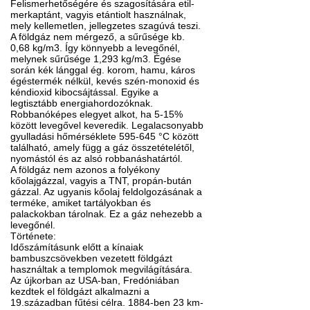
Felismerhetőségére és szagosítására etil-
merkaptánt, vagyis etántiolt használnak,
mely kellemetlen, jellegzetes szagúvá teszi.
A földgáz nem mérgező, a sűrűsége kb.
0,68 kg/m3. Így könnyebb a levegőnél,
melynek sűrűsége 1,293 kg/m3. Égése
során kék lánggal ég. korom, hamu, káros
égéstermék nélkül, kevés szén-monoxid és
kéndioxid kibocsájtással. Egyike a
legtisztább energiahordozóknak.
Robbanóképes elegyet alkot, ha 5-15%
között levegővel keveredik. Legalacsonyabb
gyulladási hőmérséklete 595-645 °C között
található, amely függ a gáz összetételétől,
nyomástól és az alsó robbanáshatártól.
A földgáz nem azonos a folyékony
kőolajgázzal, vagyis a TNT, propán-bután
gázzal. Az ugyanis kőolaj feldolgozásának a
terméke, amiket tartályokban és
palackokban tárolnak. Ez a gáz nehezebb a
levegőnél.
Története:
Időszámításunk előtt a kínaiak
bambuszcsövekben vezetett földgázt
használtak a templomok megvilágítására.
Az újkorban az USA-ban, Fredóniában
kezdtek el földgázt alkalmazni a
19.században fűtési célra. 1884-ben 23 km-