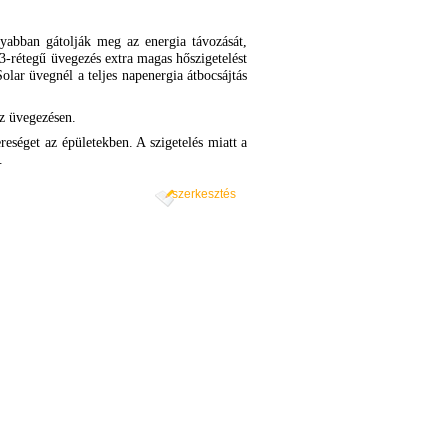
yabban gátolják meg az energia távozását,
 3-rétegű üvegezés extra magas hőszigetelést
olar üvegnél a teljes napenergia átbocsájtás
az üvegezésen.
eséget az épületekben. A szigetelés miatt a
d.
szerkesztés