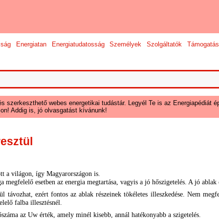
sság
Energiatan
Energiatudatosság
Személyek
Szolgáltatók
Támogatás
és szerkeszthető webes energetikai tudástár. Legyél Te is az Energiapédiát ép
on! Addig is, jó olvasgatást kívánunk!
esztül
tt a világon, így Magyarországon is.
 megfelelő esetben az energia megtartása, vagyis a jó hőszigetelés. A jó ablak e
 távozhat, ezért fontos az ablak részeinek tökéletes illeszkedése. Nem megfele
elő falba illesztésnél.
őszáma az Uw érték, amely minél kisebb, annál hatékonyabb a szigetelés.