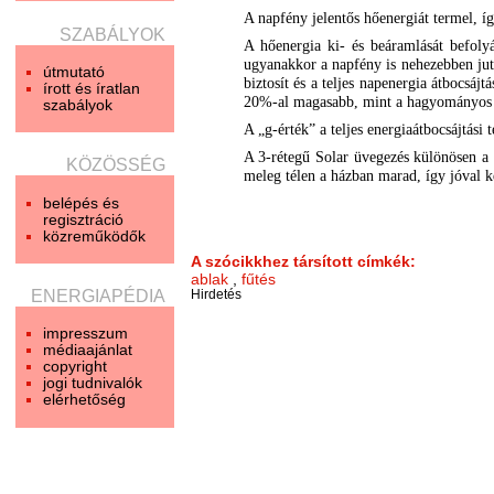
A napfény jelentős hőenergiát termel, íg
SZABÁLYOK
A hőenergia ki- és beáramlását befoly
ugyanakkor a napfény is nehezebben jut 
útmutató
biztosít és a teljes napenergia átbocsáj
írott és íratlan
20%-al magasabb, mint a hagyományos 
szabályok
A „g-érték” a teljes energiaátbocsájtási
A 3-rétegű Solar üvegezés különösen a h
KÖZÖSSÉG
meleg télen a házban marad, így jóval 
belépés és
regisztráció
közreműködők
A szócikkhez társított címkék:
ablak
,
fűtés
ENERGIAPÉDIA
Hirdetés
impresszum
médiaajánlat
copyright
jogi tudnivalók
elérhetőség