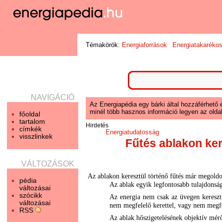
Témakörök:
Energiaforrások
Energiatakaréko
NAVIGÁCIÓ
Az Energiapédia egy bárki által hozzáférhető 
minél több hasznos információ legyen az oldal
főoldal
tartalom
Hirdetés
címkék
Energiatudatosság
visszlinkek
Fűtés ablakon ker
VÁLTOZÁSOK
Az ablakon keresztül történő fűtés már megoldo
pédia
Az ablak egyik legfontosabb tulajdonsága
változásai
szócikk
Az energia nem csak az üvegen keresztül
változásai
nem megfelelő kerettel, vagy nem megfel
RSS
Az ablak hőszigetelésének objektív mér