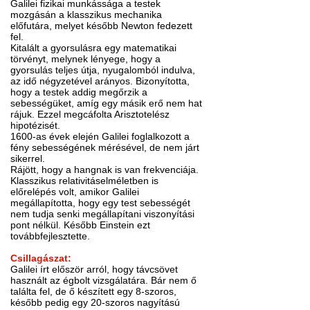
Galilei fizikai munkássága a testek
mozgásán a klasszikus mechanika
előfutára, melyet később Newton fedezett
fel.
Kitalált a gyorsulásra egy matematikai
törvényt, melynek lényege, hogy a
gyorsulás teljes útja, nyugalomból indulva,
az idő négyzetével arányos. Bizonyította,
hogy a testek addig megőrzik a
sebességüket, amíg egy másik erő nem hat
rájuk. Ezzel megcáfolta Arisztotelész
hipotézisét.
1600-as évek elején Galilei foglalkozott a
fény sebességének mérésével, de nem járt
sikerrel.
Rájött, hogy a hangnak is van frekvenciája.
Klasszikus relativitáselméletben is
előrelépés volt, amikor Galilei
megállapította, hogy egy test sebességét
nem tudja senki megállapítani viszonyítási
pont nélkül. Később Einstein ezt
továbbfejlesztette.
Csillagászat:
Galilei írt először arról, hogy távcsövet
használt az égbolt vizsgálatára. Bár nem ő
találta fel, de ő készített egy 8-szoros,
később pedig egy 20-szoros nagyítású