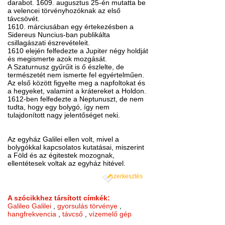
darabot. 1609. augusztus 25-én mutatta be
a velencei törvényhozóknak az első
távcsövét.
1610. márciusában egy értekezésben a
Sidereus Nuncius-ban publikálta
csillagászati észrevételeit.
1610 elején felfedezte a Jupiter négy holdját
és megismerte azok mozgását.
A Szaturnusz gyűrűit is ő észlelte, de
természetét nem ismerte fel egyértelműen.
Az első között figyelte meg a napfoltokat és
a hegyeket, valamint a krátereket a Holdon.
1612-ben felfedezte a Neptunuszt, de nem
tudta, hogy egy bolygó, így nem
tulajdonított nagy jelentőséget neki.
Az egyház Galilei ellen volt, mivel a
bolygókkal kapcsolatos kutatásai, miszerint
a Föld és az égitestek mozognak,
ellentétesek voltak az egyház hitével.
szerkesztés
A szócikkhez társított címkék:
Galileo Galilei
,
gyorsulás törvénye
,
hangfrekvencia
,
távcső
,
vízemelő gép