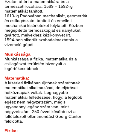
Ezután áttért a matematikára és a
természetfilozófiára. 1589 – 1592-ig
matematikát tanított.
1610-ig Padovában mechanikát, geometriát
és csillagászatot tanított és emellett
mechanikai kísérleteket folytatott. Közben
megépítette termoszkópját és iránytűket
gyártott, melyekhez kézikönyvet írt.
1594-ben sikerült szabadalmaztatnia a
vízemelő gépét.
Munkássága
Munkássága a fizika, matematika és a
csillagászat területén bizonyult a
legértékesebbnek.
Matematika:
A kísérleti fizikában újítónak számítottak
matematikai alkalmazásai, de eljárásai
hétköznapiak voltak. Legnagyobb
matematikai felfedezése, hogy: a legtöbb
egész nem négyzetszám, mégis
ugyanannyi egész szám van, mint
négyzetszám. 250 évvel később ezt a
feltételezett ellentmondást Georg Cantor
feloldotta.
Fizika: