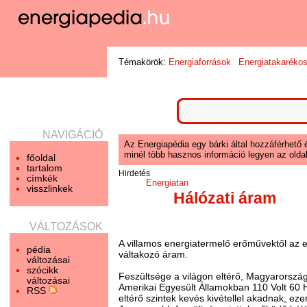
Témakörök:
Energiaforrások
Energiatakaréko
NAVIGÁCIÓ
Az Energiapédia egy bárki által hozzáférhető 
minél több hasznos információ legyen az oldal
főoldal
tartalom
Hirdetés
címkék
Energiatan
visszlinkek
Hálózati áram
VÁLTOZÁSOK
A villamos energiatermelő erőművektől az e
pédia
váltakozó áram.
változásai
szócikk
Feszültsége a világon eltérő, Magyarorszá
változásai
Amerikai Egyesült Államokban 110 Volt 60 H
RSS
eltérő szintek kevés kivétellel akadnak, ez