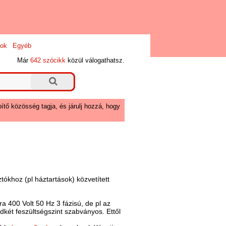
ok
Egyéb
Már
642 szócikk
közül válogathatsz.
ítő közösség tagja, és járulj hozzá, hogy
ókhoz (pl háztartások) közvetített
ra 400 Volt 50 Hz 3 fázisú, de pl az
dkét feszültségszint szabványos. Ettől