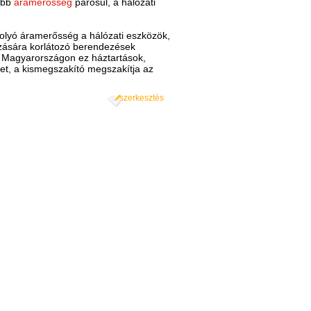
abb
áramerősség
párosul, a hálózati
tfolyó áramerősség a hálózati eszközök,
zására korlátozó berendezések
n. Magyarországon ez háztartások,
et, a kismegszakító megszakítja az
szerkesztés