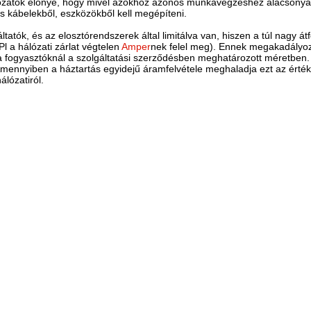
lózatok előnye, hogy mivel azokhoz azonos munkavégzéshez alacsony
s kábelekből, eszközökből kell megépíteni.
tatók, és az elosztórendszerek által limitálva van, hiszen a túl nagy á
 a hálózati zárlat végtelen
Amper
nek felel meg). Ennek megakadályo
e a fogyasztóknál a szolgáltatási szerződésben meghatározott méretbe
Amennyiben a háztartás egyidejű áramfelvétele meghaladja ezt az érték
álózatiról.