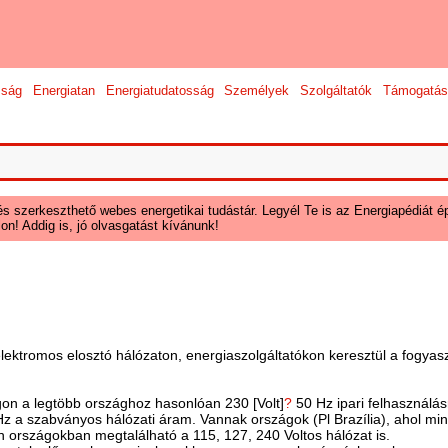
sság
Energiatan
Energiatudatosság
Személyek
Szolgáltatók
Támogatás
és szerkeszthető webes energetikai tudástár. Legyél Te is az Energiapédiát ép
on! Addig is, jó olvasgatást kívánunk!
lektromos elosztó hálózaton, energiaszolgáltatókon keresztül a fogyaszt
gon a legtöbb országhoz hasonlóan 230 [Volt]
?
50 Hz ipari felhasználás
z a szabványos hálózati áram. Vannak országok (Pl Brazília), ahol min
en országokban megtalálható a 115, 127, 240 Voltos hálózat is.