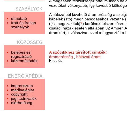
A magasabb feszültségszinttel működő há
vezetőket vékonyabb, így kevésbé költsége
SZABÁLYOK
A hálózatból kivehető áramerősség a szolgál
útmutató
kábelek (stb) meghibásodásához vezetne (Pl
írott és íratlan
([kismegszakítók]
?
) kerülnek felszerelésr
szabályok
családi házak esetén általában 32 Amper. 
áramkört, leválasztva ezzel a fogyasztót a h
KÖZÖSSÉG
belépés és
A szócikkhez társított címkék:
regisztráció
áramerősség
,
hálózati áram
közreműködők
Hirdetés
ENERGIAPÉDIA
impresszum
médiaajánlat
copyright
jogi tudnivalók
elérhetőség