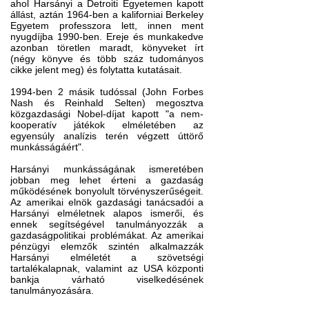
ahol Harsányi a Detroiti Egyetemen kapott
állást, aztán 1964-ben a kaliforniai Berkeley
Egyetem professzora lett, innen ment
nyugdíjba 1990-ben. Ereje és munkakedve
azonban töretlen maradt, könyveket írt
(négy könyve és több száz tudományos
cikke jelent meg) és folytatta kutatásait.
1994-ben 2 másik tudóssal (John Forbes
Nash és Reinhald Selten) megosztva
közgazdasági Nobel-díjat kapott "a nem-
kooperatív játékok elméletében az
egyensúly analízis terén végzett úttörő
munkásságáért".
Harsányi munkásságának ismeretében
jobban meg lehet érteni a gazdaság
működésének bonyolult törvényszerűségeit.
Az amerikai elnök gazdasági tanácsadói a
Harsányi elméletnek alapos ismerői, és
ennek segítségével tanulmányozzák a
gazdaságpolitikai problémákat. Az amerikai
pénzügyi elemzők szintén alkalmazzák
Harsányi elméletét a szövetségi
tartalékalapnak, valamint az USA központi
bankja várható viselkedésének
tanulmányozására.