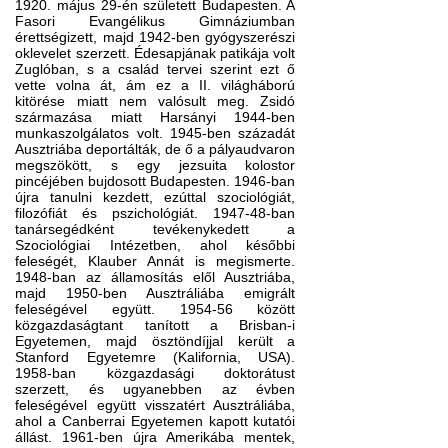
1920. május 29-én született Budapesten. A
Fasori Evangélikus Gimnáziumban
érettségizett, majd 1942-ben gyógyszerészi
oklevelet szerzett. Édesapjának patikája volt
Zuglóban, s a család tervei szerint ezt ő
vette volna át, ám ez a II. világháború
kitörése miatt nem valósult meg. Zsidó
származása miatt Harsányi 1944-ben
munkaszolgálatos volt. 1945-ben századát
Ausztriába deportálták, de ő a pályaudvaron
megszökött, s egy jezsuita kolostor
pincéjében bujdosott Budapesten. 1946-ban
újra tanulni kezdett, ezúttal szociológiát,
filozófiát és pszichológiát. 1947-48-ban
tanársegédként tevékenykedett a
Szociológiai Intézetben, ahol későbbi
feleségét, Klauber Annát is megismerte.
1948-ban az államosítás elől Ausztriába,
majd 1950-ben Ausztráliába emigrált
feleségével együtt. 1954-56 között
közgazdaságtant tanított a Brisban-i
Egyetemen, majd ösztöndíjjal került a
Stanford Egyetemre (Kalifornia, USA).
1958-ban közgazdasági doktorátust
szerzett, és ugyanebben az évben
feleségével együtt visszatért Ausztráliába,
ahol a Canberrai Egyetemen kapott kutatói
állást. 1961-ben újra Amerikába mentek,