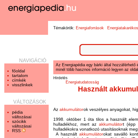
Témakörök:
Energiaforrások
Energiatakaréko
NAVIGÁCIÓ
Az Energiapédia egy bárki által hozzáférhető 
minél több hasznos információ legyen az oldal
főoldal
tartalom
Hirdetés
címkék
Energiatudatosság
visszlinkek
Használt akkumul
VÁLTOZÁSOK
Az
akkumulátor
ok veszélyes anyagokat, hig
pédia
változásai
1998. október 1 óta tilos a használt el
szócikk
hulladékhoz, mert az
akkumulátor
t (épp 
változásai
hulladékokra vonatkozó utasításoknak meg
RSS
A használt
akkumulátor
okat saválló kon