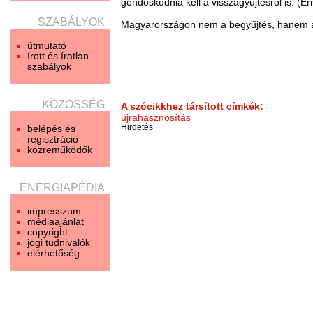
gondoskodnia kell a visszagyűjtésről is. (E
SZABÁLYOK
Magyarországon nem a begyűjtés, hanem az
útmutató
írott és íratlan
szabályok
KÖZÖSSÉG
A szócikkhez társított címkék:
újrahasznosítás
belépés és
Hirdetés
regisztráció
közreműködők
ENERGIAPÉDIA
impresszum
médiaajánlat
copyright
jogi tudnivalók
elérhetőség