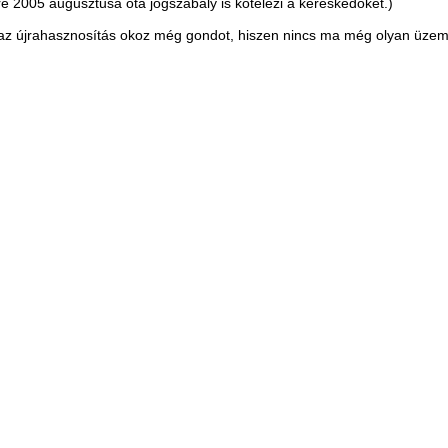
rre 2005 augusztusa óta jogszabály is kötelezi a kereskedőket.)
 újrahasznosítás okoz még gondot, hiszen nincs ma még olyan üzem,