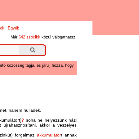
ok
Egyéb
Már
642 szócikk
közül válogathatsz.
ítő közösség tagja, és járulj hozzá, hogy
emét, hanem hulladék.
kumulátort]
?
soha ne helyezzünk házi
t újrahasznosítani, akkor a veszélyes
zinkút) forgalmaz
akkumulátor
t annak