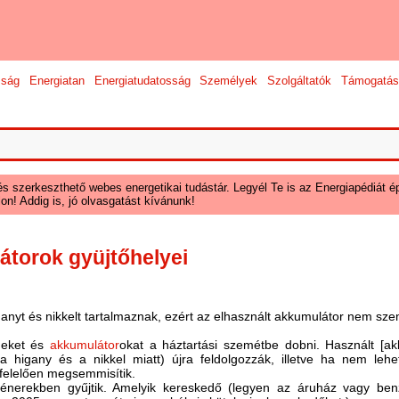
sság
Energiatan
Energiatudatosság
Személyek
Szolgáltatók
Támogatás
és szerkeszthető webes energetikai tudástár. Legyél Te is az Energiapédiát ép
on! Addig is, jó olvasgatást kívánunk!
átorok gyüjtőhelyei
anyt és nikkelt tartalmaznak, ezért az elhasznált akkumulátor nem sz
emeket és
akkumulátor
okat a háztartási szemétbe dobni. Használt [ak
a higany és a nikkel miatt) újra feldolgozzák, illetve ha nem lehe
felelően megsemmisítik.
ténerekben gyűjtik. Amelyik kereskedő (legyen az áruház vagy ben