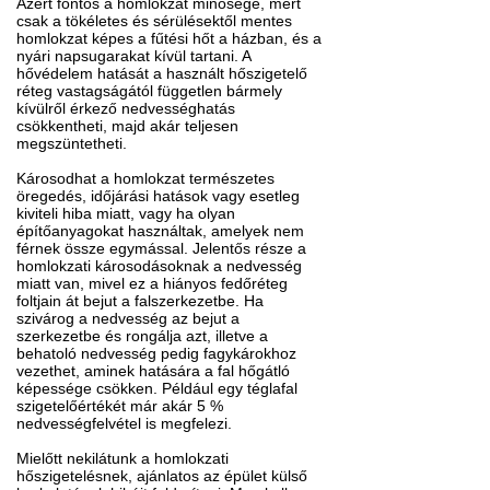
Azért fontos a homlokzat minősége, mert
csak a tökéletes és sérülésektől mentes
homlokzat képes a fűtési hőt a házban, és a
nyári napsugarakat kívül tartani. A
hővédelem hatását a használt hőszigetelő
réteg vastagságától független bármely
kívülről érkező nedvességhatás
csökkentheti, majd akár teljesen
megszüntetheti.
Károsodhat a homlokzat természetes
öregedés, időjárási hatások vagy esetleg
kiviteli hiba miatt, vagy ha olyan
építőanyagokat használtak, amelyek nem
férnek össze egymással. Jelentős része a
homlokzati károsodásoknak a nedvesség
miatt van, mivel ez a hiányos fedőréteg
foltjain át bejut a falszerkezetbe. Ha
szivárog a nedvesség az bejut a
szerkezetbe és rongálja azt, illetve a
behatoló nedvesség pedig fagykárokhoz
vezethet, aminek hatására a fal hőgátló
képessége csökken. Például egy téglafal
szigetelőértékét már akár 5 %
nedvességfelvétel is megfelezi.
Mielőtt nekilátunk a homlokzati
hőszigetelésnek, ajánlatos az épület külső