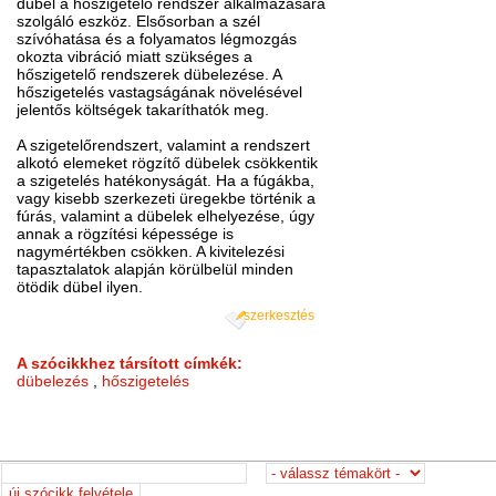
dübel a hőszigetelő rendszer alkalmazására
szolgáló eszköz. Elsősorban a szél
szívóhatása és a folyamatos légmozgás
okozta vibráció miatt szükséges a
hőszigetelő rendszerek dübelezése. A
hőszigetelés vastagságának növelésével
jelentős költségek takaríthatók meg.
A szigetelőrendszert, valamint a rendszert
alkotó elemeket rögzítő dübelek csökkentik
a szigetelés hatékonyságát. Ha a fúgákba,
vagy kisebb szerkezeti üregekbe történik a
fúrás, valamint a dübelek elhelyezése, úgy
annak a rögzítési képessége is
nagymértékben csökken. A kivitelezési
tapasztalatok alapján körülbelül minden
ötödik dübel ilyen.
szerkesztés
A szócikkhez társított címkék:
dübelezés
,
hőszigetelés