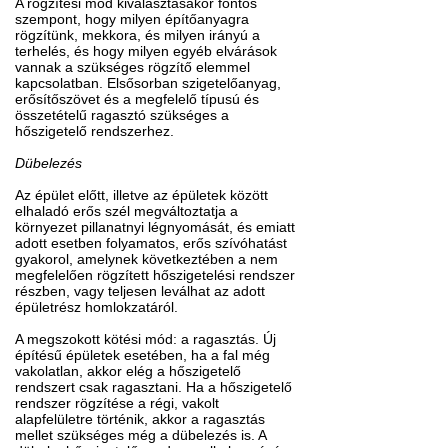
A rögzítési mód kiválasztásakor fontos
szempont, hogy milyen építőanyagra
rögzítünk, mekkora, és milyen irányú a
terhelés, és hogy milyen egyéb elvárások
vannak a szükséges rögzítő elemmel
kapcsolatban. Elsősorban szigetelőanyag,
erősítőszövet és a megfelelő típusú és
összetételű ragasztó szükséges a
hőszigetelő rendszerhez.
Dübelezés
Az épület előtt, illetve az épületek között
elhaladó erős szél megváltoztatja a
környezet pillanatnyi légnyomását, és emiatt
adott esetben folyamatos, erős szívóhatást
gyakorol, amelynek következtében a nem
megfelelően rögzített hőszigetelési rendszer
részben, vagy teljesen leválhat az adott
épületrész homlokzatáról.
A megszokott kötési mód: a ragasztás. Új
építésű épületek esetében, ha a fal még
vakolatlan, akkor elég a hőszigetelő
rendszert csak ragasztani. Ha a hőszigetelő
rendszer rögzítése a régi, vakolt
alapfelületre történik, akkor a ragasztás
mellet szükséges még a dübelezés is. A