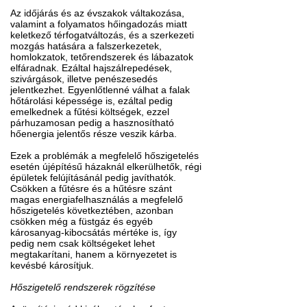
Az időjárás és az évszakok váltakozása,
valamint a folyamatos hőingadozás miatt
keletkező térfogatváltozás, és a szerkezeti
mozgás hatására a falszerkezetek,
homlokzatok, tetőrendszerek és lábazatok
elfáradnak. Ezáltal hajszálrepedések,
szivárgások, illetve penészesedés
jelentkezhet. Egyenlőtlenné válhat a falak
hőtárolási képessége is, ezáltal pedig
emelkednek a fűtési költségek, ezzel
párhuzamosan pedig a hasznosítható
hőenergia jelentős része veszik kárba.
Ezek a problémák a megfelelő hőszigetelés
esetén újépítésű házaknál elkerülhetők, régi
épületek felújításánál pedig javíthatók.
Csökken a fűtésre és a hűtésre szánt
magas energiafelhasználás a megfelelő
hőszigetelés következtében, azonban
csökken még a füstgáz és egyéb
károsanyag-kibocsátás mértéke is, így
pedig nem csak költségeket lehet
megtakarítani, hanem a környezetet is
kevésbé károsítjuk.
Hőszigetelő rendszerek rögzítése