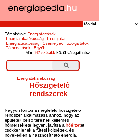
Témakörök:
Energiaforrások
Energiatakarékosság
Energiatan
Energiatudatosság
Személyek
Szolgáltatók
Támogatások
Egyéb
Már
642 szócikk
közül válogathatsz.
Energiatakarékosság
Hőszigetelő
rendszerek
Nagyon fontos a megfelelő hőszigetelő
rendszer alkalmazása ahhoz, hogy az
épületek belső tereinek kellemes
hőmérséklete legyen, javítsa a
hőérzet
et,
csökkenjenek a fűtési költségek, és
növekedjen a hasznosítható energia.