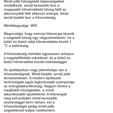
Minél jobb hőszigetelő képességekkel
rendelkezik, annál kevesebb lesz a
magasabb hőmérsékletű közeg felől az
alacsonyabb felé eltávozó energia, tehát
annál kisebb lesz a hőveszteség.
Mértékegysége: W/K.
Megmutatja, hogy mennyi hőenergia távozik
a szigetelő közeg egy négyzetméterén, ha a
külső és belső oldal hőmérséklete között 1
°C a különbség.
A hőveszteség mértéke egyenesen arányos
a szigetelőfelület méretével, és a külső és
belső hőmérséklet közötti különbséggel.
Az építőiparban nagy jelentősége van a
hőveszteségnek. Minél kisebb, annál jobb
természetesen. A modern építészeti
technológiák egyik legfontosabb szempontja
az energiatakarékosság. Nagyon fontos a
megfelelő hőszigetelés, a minél
takarékosabb épületeknél. A hőenergiát
meg kell próbálni minél kevesebb
veszteséggel benn tartani, ezt a
hőveszteséget pedig minél jobb
szigeteléssel tudjuk csökkenteni.