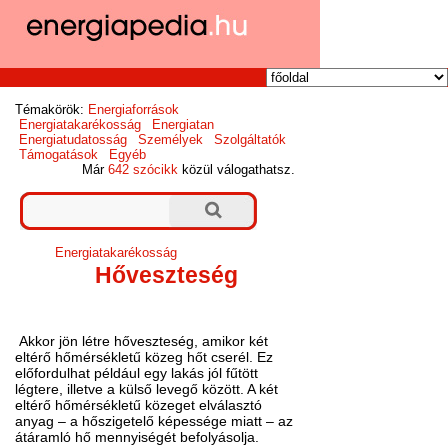
Témakörök:
Energiaforrások
Energiatakarékosság
Energiatan
Energiatudatosság
Személyek
Szolgáltatók
Támogatások
Egyéb
Már
642 szócikk
közül válogathatsz.
Energiatakarékosság
Hőveszteség
Akkor jön létre hőveszteség, amikor két
eltérő hőmérsékletű közeg hőt cserél. Ez
előfordulhat például egy lakás jól fűtött
légtere, illetve a külső levegő között. A két
eltérő hőmérsékletű közeget elválasztó
anyag – a hőszigetelő képessége miatt – az
átáramló hő mennyiségét befolyásolja.