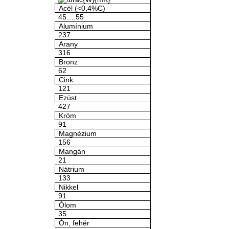
Acél (<0,4%C)
45….55
Alumínium
237
Arany
316
Bronz
62
Cink
121
Ezüst
427
Króm
91
Magnézium
156
Mangán
21
Nátrium
133
Nikkel
91
Ólom
35
Ón, fehér