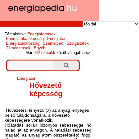
Témakörök:
Energiaforrások
Energiatakarékosság
Energiatan
Energiatudatosság
Személyek
Szolgáltatók
Támogatások
Egyéb
Már
642 szócikk
közül válogathatsz.
Energiatan
Hővezető
képesség
Hővezetési tényező
(
λ)
az
anyag lényeges
belső tulajdonságára, a
hővezető
képességére vonatkozik.
Hőátadás során bizonyos sebességgel hő
halad át az anyagon. A haladási sebesség
magától az anyag atom összetételétől függ: