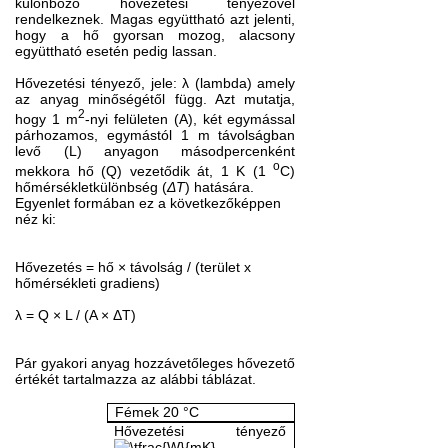
különböző hővezetési tényezővel
rendelkeznek. Magas együttható azt jelenti,
hogy a hő gyorsan mozog, alacsony
együttható esetén pedig lassan.
Hővezetési tényező, jele: λ (lambda) amely
az anyag minőségétől függ. Azt mutatja,
2
hogy 1
m
-nyi felületen (A), két egymással
párhozamos, egymástól
1 m
távolságban
levő (L) anyagon másodpercenként
o
mekkora hő (Q) vezetődik át, 1 K (1
C)
hőmérsékletkülönbség (
ΔT
) hatására.
Egyenlet
formában
ez
a
következőképpen
néz ki
:
Hővezetés
=
hő
×
távolság
/
(
terület x
hőmérsékleti gradiens
)
λ
=
Q
×
L
/
(
A
×
Δ
T
)
P
ár gyakori
anyag hozzávetőleges hővezető
értékét tartalmazza az alábbi táblázat
.
Fémek
20 °C
Hővezetési tényező