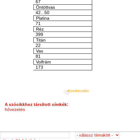
67
Öntöttvas
42...50
Platina
71
Réz
399
Titán
22
Vas
81
Volfrám
173
szerkesztés
A szócikkhez társított címkék:
hővezetés