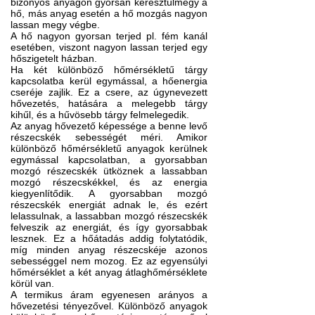
bizonyos anyagon gyorsan keresztülmegy a
hő, más anyag esetén a hő mozgás nagyon
lassan megy végbe.
A hő nagyon gyorsan terjed pl. fém kanál
esetében, viszont nagyon lassan terjed egy
hőszigetelt házban.
Ha
két
különböző hőmérsékletű
tárgy
kapcsolatba
kerül
egymással
,
a
hőenergia
cseréje zajlik
.
Ez a
csere
,
az úgynevezett
hővezetés
,
hatására a
melegebb
tárgy
kihűl
, és
a
hűvösebb
tárgy
felmelegedik
.
Az anyag hővezető képessége a benne levő
részecskék sebességét méri. Amikor
különböző hőmérsékletű anyagok kerülnek
egymással kapcsolatban, a gyorsabban
mozgó részecskék ütköznek a lassabban
mozgó részecskékkel, és az energia
kiegyenlítődik. A gyorsabban mozgó
részecskék energiát adnak le, és ezért
lelassulnak, a lassabban mozgó részecskék
felveszik az energiát, és így gyorsabbak
lesznek. Ez a hőátadás addig folytatódik,
míg minden anyag részecskéje azonos
sebességgel nem mozog. Ez az egyensúlyi
hőmérséklet a két anyag átlaghőmérséklete
körül van.
A termikus áram egyenesen arányos a
hővezetési tényezővel. Különböző anyagok