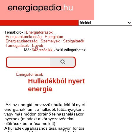
Témakörök:
Energiaforrások
Energiatakarékosság
Energiatan
Energiatudatosság
Személyek
Szolgáltatók
Támogatások
Egyéb
Már
642 szócikk
közül válogathatsz.
Energiaforrások
Hulladékból nyert
energia
Azt az energiát nevezzük hulladékból nyert
energiának, amit a hulladék fűtőanyagként
vagy más módon történő felhasználásakor
nyernek (mindezt a környezetvédelmi
előírások betartása mellett).
A hulladék újrahasznosítása nagyon fontos