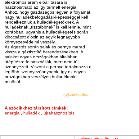
elektromos áram előállítására is
hasznosítható az így termelt energia.
Ahhoz, hogy gazdaságos legyen a folyamat,
nagy hulladékbefogadási-képességgel kell
rendelkezniük a hulladékégetőknek. A
hulladéknak „tisztábbnak” is kell lennie, mint
korábban, ugyanis a hulladékégetés során
kibocsátott dioxin az egyik legnagyobb
környezetvédelmi veszély.
Az égestés során salak és pernye marad
vissza a gáztisztító berendezésekben. A
salakot egyes országokban általában
útépítésre felhasználják, mert nem túl
szennyezett. Viszont a pernye tartalmazza a
legtöbb szennyezőanyagok, így ez egyes
országokban veszélyes hulladéknak
minősül.
szerkesztés
A szócikkhez társított címkék:
energia
,
hulladék
,
újrahasznosítás