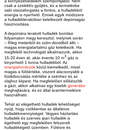
a környezetvédelem szempontjából. Nem
csak a szelektív gyűjtés, és a termelésbe
való visszaforgatás a fontos, a hulladékból
energia is nyerhető. Ennek egyik módszere
a hulladéklerakóban keletkezett depóniagáz
hasznosítása.
A depóniára lerakott hulladék bomlási
folyamaton megy keresztül, melynek során
– főleg metánból és szén-dioxidból álló –
magas energiatartalmú gáz keletkezik. Ha
megfelelő technológiát alkalmazunk, akkor
3
15-20 éven át, akár évente 10 m
gáz is
kinyerhető 1 tonna hulladékból. Az
energiahordozók
közül kiemelkedő, mivel
magas a fűtőértéke, viszont alacsonyabb a
füstkibocsátás mértéke a szénhez és az
olajhoz képest. Ha megfelelően előkészítik
a gázt, akkor alkalmas egy kisebb
generátor
meghajtására, és ez által áramtermelésre
használható.
Tehát az elégethető hulladék lehetőséget
nyújt, hogy csökkentse az általános
hulladékmennyiséget. Vegyes háztartási
hulladék és szerves ipari hulladék is
égethető egy megfelelően felszerelt
hulladékégető üzemben. Fűtésre és