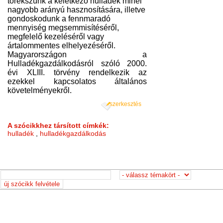
törekszünk a keletkező hulladék minél
nagyobb arányú hasznosítására, illetve
gondoskodunk a fennmaradó
mennyiség megsemmisítéséről,
megfelelő kezeléséről vagy
ártalommentes elhelyezéséről.
Magyarországon a
Hulladékgazdálkodásról szóló 2000.
évi XLIII. törvény rendelkezik az
ezekkel kapcsolatos általános
követelményekről.
szerkesztés
A szócikkhez társított címkék:
hulladék
,
hulladékgazdálkodás