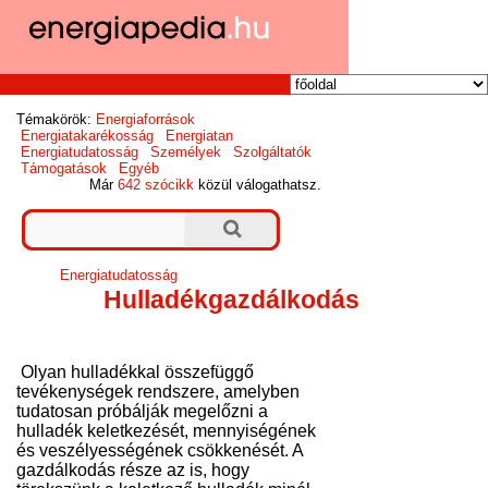
Témakörök:
Energiaforrások
Energiatakarékosság
Energiatan
Energiatudatosság
Személyek
Szolgáltatók
Támogatások
Egyéb
Már
642 szócikk
közül válogathatsz.
Energiatudatosság
Hulladékgazdálkodás
Olyan hulladékkal összefüggő
tevékenységek rendszere, amelyben
tudatosan próbálják megelőzni a
hulladék keletkezését, mennyiségének
és veszélyességének csökkenését.
A
gazdálkodás része az is, hogy