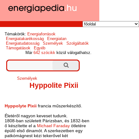
Témakörök:
Energiaforrások
Energiatakarékosság
Energiatan
Energiatudatosság
Személyek
Szolgáltatók
Támogatások
Egyéb
Már
642 szócikk
közül válogathatsz.
Személyek
Hyppolite Pixii
Hyppolyte Pixii
francia műszerkészítő.
Életéről nagyon keveset tudunk.
1808-ban született Párizsban, és 1832-ben
ő készítette el a
Michael Faraday
ötletére
épülő első dinamót. A szerkezetben egy
patkómágnest kézi tekerővel két