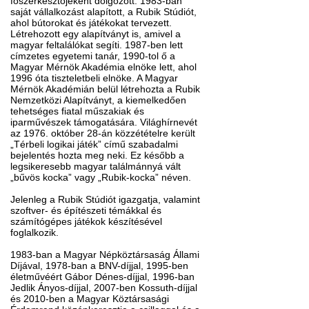
főszerkesztőjeként dolgozott. 1983-ban
saját vállalkozást alapított, a Rubik Stúdiót,
ahol bútorokat és játékokat tervezett.
Létrehozott egy alapítványt is, amivel a
magyar feltalálókat segíti. 1987-ben lett
címzetes egyetemi tanár, 1990-tol ő a
Magyar Mérnök Akadémia elnöke lett, ahol
1996 óta tiszteletbeli elnöke. A Magyar
Mérnök Akadémián belül létrehozta a Rubik
Nemzetközi Alapítványt, a kiemelkedően
tehetséges fiatal műszakiak és
iparművészek támogatására. Világhírnevét
az 1976. október 28-án közzétételre került
„Térbeli logikai játék” című szabadalmi
bejelentés hozta meg neki. Ez később a
legsikeresebb magyar találmánnyá vált
„bűvös kocka” vagy „Rubik-kocka” néven.
Jelenleg a Rubik Stúdiót igazgatja, valamint
szoftver- és építészeti témákkal és
számítógépes játékok készítésével
foglalkozik.
1983-ban a Magyar Népköztársaság Állami
Díjával, 1978-ban a BNV-díjjal, 1995-ben
életművéért Gábor Dénes-díjjal, 1996-ban
Jedlik Ányos-díjjal, 2007-ben Kossuth-díjjal
és 2010-ben a Magyar Köztársasági