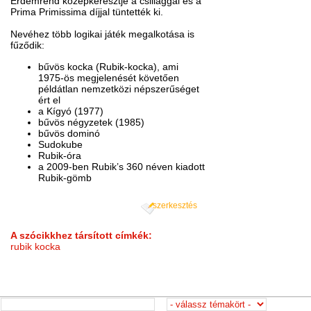
Érdemrend középkeresztje a csillaggal és a
Prima Primissima díjjal tüntették ki.
Nevéhez több logikai játék megalkotása is
fűződik:
bűvös kocka (Rubik-kocka), ami
1975-ös megjelenését követően
példátlan nemzetközi népszerűséget
ért el
a Kígyó (1977)
bűvös négyzetek (1985)
bűvös dominó
Sudokube
Rubik-óra
a 2009-ben Rubik’s 360 néven kiadott
Rubik-gömb
szerkesztés
A szócikkhez társított címkék:
rubik kocka