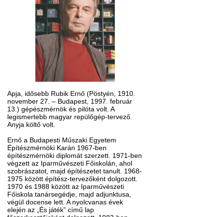
Apja, idősebb Rubik Ernő (Pöstyén, 1910.
november 27. – Budapest, 1997. február
13.) gépészmérnök és pilóta volt. A
legismertebb magyar repülőgép-tervező.
Anyja költő volt.
Ernő a Budapesti Műszaki Egyetem
Építészmérnöki Karán 1967-ben
építészmérnöki diplomát szerzett. 1971-ben
végzett az Iparművészeti Főiskolán, ahol
szobrászatot, majd építészetet tanult. 1968-
1975 között építész-tervezőként dolgozott.
1970 és 1988 között az Iparművészeti
Főiskola tanársegédje, majd adjunktusa,
végül docense lett. A nyolcvanas évek
elején az „És játék” című lap