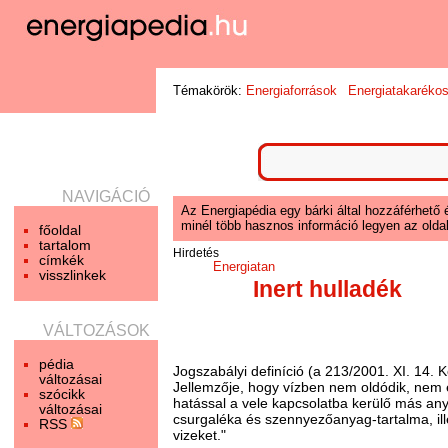
Témakörök:
Energiaforrások
Energiatakaréko
NAVIGÁCIÓ
Az Energiapédia egy bárki által hozzáférhető 
minél több hasznos információ legyen az oldal
főoldal
tartalom
Hirdetés
címkék
Energiatan
visszlinkek
Inert hulladék
VÁLTOZÁSOK
pédia
Jogszabályi definíció (a 213/2001. XI. 14. 
változásai
Jellemzője, hogy vízben nem oldódik, nem é
szócikk
hatással a vele kapcsolatba kerülő más a
változásai
csurgaléka és szennyezőanyag-tartalma, illet
RSS
vizeket."