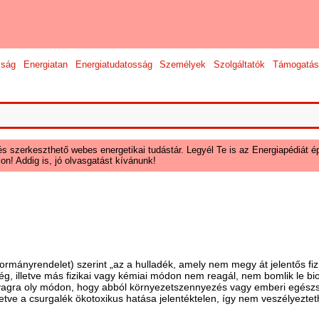
sság
Energiatan
Energiatudatosság
Személyek
Szolgáltatók
Támogatás
és szerkeszthető webes energetikai tudástár. Legyél Te is az Energiapédiát ép
on! Addig is, jó olvasgatást kívánunk!
Kormányrendelet) szerint „az a hulladék, amely nem megy át jelentős fizi
g, illetve más fizikai vagy kémiai módon nem reagál, nem bomlik le bio
nyagra oly módon, hogy abból környezetszennyezés vagy emberi egész
ve a csurgalék ökotoxikus hatása jelentéktelen, így nem veszélyeztethet