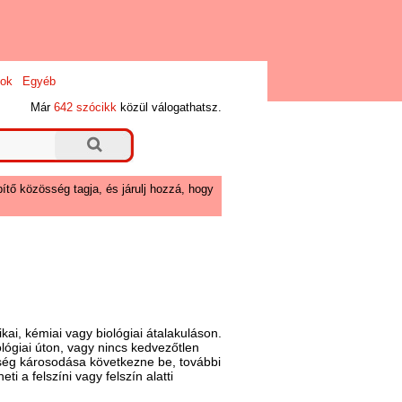
ok
Egyéb
Már
642 szócikk
közül válogathatsz.
ítő közösség tagja, és járulj hozzá, hogy
kai, kémiai vagy biológiai átalakuláson.
lógiai úton, vagy nincs kedvezőtlen
ség károsodása következne be, további
i a felszíni vagy felszín alatti