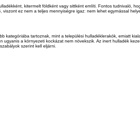
lladékként, kitermelt földként vagy sittként említi. Fontos tudnivaló, ho
, viszont ez nem a teljes mennyiségre igaz: nem lehet egymással helyet
kategóriába tartoznak, mint a települési hulladéklerakók, emiatt kial
ben ugyanis a környezeti kockázat nem növekszik. Az inert hulladék k
abályok szerint kell eljárni.