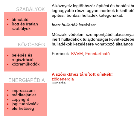
A köznyelv legtöbbször építési és bontási hu
SZABÁLYOK
legnagyobb része ugyan inertnek tekinthető
építési, bontási hulladék kategóriákat.
útmutató
írott és íratlan
Inert hulladék lerakása:
szabályok
Műszaki védelem szempontjából alacsonyabb 
inert hulladékok tulajdonságai következté
hulladékok kezelésére vonatkozó általános sz
KÖZÖSSÉG
Források:
KVVM
,
Fenntartható
belépés és
regisztráció
közreműködők
A szócikkhez társított címkék:
zöldenergia
ENERGIAPÉDIA
Hirdetés
impresszum
médiaajánlat
copyright
jogi tudnivalók
elérhetőség