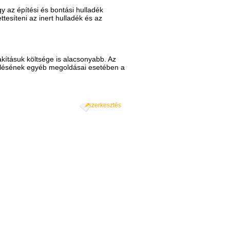
gy az építési és bontási hulladék
tesíteni az inert hulladék és az
akításuk költsége is alacsonyabb. Az
ezelésének egyéb megoldásai esetében a
szerkesztés