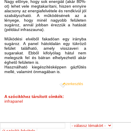
Nagy előnye, hogy sok energiát (akár 80%-
ot) lehet vele megtakarítani, hiszen ennyire
alacsony az energiafelvétele és rendkívül jól
szabályozható. A működésének az a
lényege, hogy minél nagyobb felületen
sugároz, annál jobban érezzük a hatását
(például infraszauna).
Működési elvéből fakadóan egy irányba
sugároz. A panel hátoldalán egy tükröző
felület található, amely visszaveri a
sugarakat. Ebből kifolyólag hátul nem
melegszik fel és bátran elhelyezhető akár
éghető felületen is.
Használható kiegészítésképpen gázfűtés
mellé, valamint önmagában is.
szerkesztés
A szócikkhez társított címkék:
infrapanel