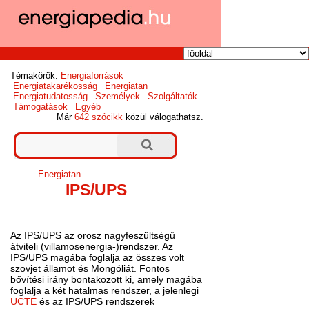
Témakörök:
Energiaforrások
Energiatakarékosság
Energiatan
Energiatudatosság
Személyek
Szolgáltatók
Támogatások
Egyéb
Már
642 szócikk
közül válogathatsz.
Energiatan
IPS/UPS
Az IPS/UPS az orosz nagyfeszültségű
átviteli (villamosenergia-)rendszer. Az
IPS/UPS magába foglalja az összes volt
szovjet államot és Mongóliát. Fontos
bővítési irány bontakozott ki, amely magába
foglalja a két hatalmas rendszer, a jelenlegi
UCTE
és az IPS/UPS rendszerek