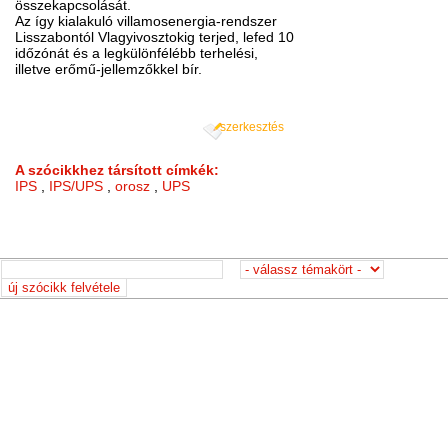
összekapcsolását.
Az így kialakuló villamosenergia-rendszer
Lisszabontól Vlagyivosztokig terjed, lefed 10
időzónát és a legkülönfélébb terhelési,
illetve erőmű-jellemzőkkel bír.
szerkesztés
A szócikkhez társított címkék:
IPS
,
IPS/UPS
,
orosz
,
UPS