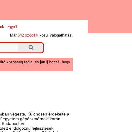
ok
Egyéb
Már
642 szócikk
közül válogathatsz.
ítő közösség tagja, és járulj hozzá, hogy
.
umban végezte. Különösen érdekelte a
ef Műegyetem gépészmérnöki karán
ét Budapesten.
tt el dolgozni, fejlesztések,