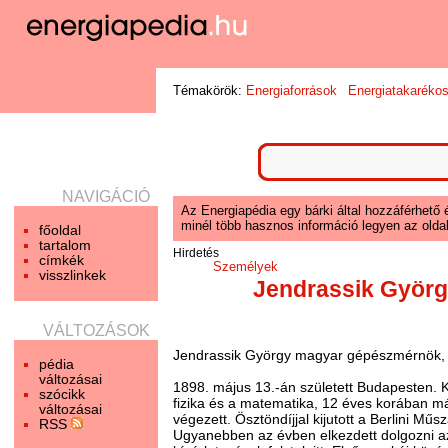
Témakörök:
Energiaforrások
Energiatakaréko
NAVIGÁCIÓ
Az Energiapédia egy bárki által hozzáférhető 
minél több hasznos információ legyen az oldal
főoldal
tartalom
Hirdetés
címkék
Személyek
visszlinkek
Jendrassik Györ
VÁLTOZÁSOK
Jendrassik György magyar gépészmérnök,
pédia
változásai
1898. május 13.-án született Budapesten. 
szócikk
fizika és a matematika, 12 éves korában má
változásai
végezett. Ösztöndíjjal kijutott a Berlini 
RSS
Ugyanebben az évben elkezdett dolgozni az