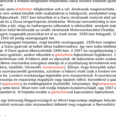
tartozott a holland tengerparti helyiérdekű vasút részére szállított újsze
se.
atú semi-
dízelmotor
kifejlesztése volt a cél. Jendrassik megismerhette
, és nem sokkal később több szabadalmat is kidolgozott, amelyekkel m
ifejlesztését. 1927-ben készültek el a Ganz-Jendrassik motorok első péld
utak és a Duna-tengerhajózás dízelezése. Motorjai nemzetközileg is ism
ésőbb a két, négy és hathengeres változatok is elkészültek, amelyek sta
yáron belül létrehozták az önálló Jendrassik Motorszerkesztési Osztály
ve egyre magasabb pozíciókat ért el az évek során. 1930-ban felügyelő, 
 1942-től pedig vezérigazgató lett.
 vezérigazgató-helyettes, majd később vezérigazgató. 1939-ben megkezd
a Ganz-gyárnak át kellett állnia haditermelésre. Így nem tudta tökélete
tak. A Ganz-gyárat államosították 1946-ban, ő 1947-es nyugdíjazásáig 
Ganz-gyárban, amikor elkezdett a
gázturbina
-fejlesztéssel foglalkozni.
jesítménye volt. A háború alatt ez elpusztult, de fejlesztése aztán sz
illetve mechanikai energiává alakítja át a tüzelőanyag termokémiai en
bina, tüzelőtér, hőcserélő,
kompresszor
). Előnye, hogy könnyebb súlyú
 a nyomáscserélő gondolata, azonban a háború miatt csak a londoni emi
tte be. Londoni munkássága leginkább erre összpontosult. A nyomáscs
ssziója és expanziója dugattyúk vagy lapátok nélkül, közvetlenül a g
t (
gázturbina
) és mellékgépként (turbótöltő, hőszivattyú, lég
kompressz
vette körül. Mivel nem volt módja folytatni kutatómunkáját, egy 1947-es 
edett le. Itt folytatta tovább a
gázturbina
val kapcsolatos fejlesztéseit,
e egy biztosság Magyarországról az itthoni kapcsolatai végleges felszám
ártott motorjai után részesedést ítéltetett meg magának a Nemzetközi