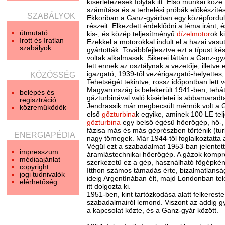
kísérletezések folytak itt. Első munkái közé 
számítása és a terhelési próbák előkészíté
SZABÁLYOK
Ekkoriban a Ganz-gyárban egy középfordul
részeit. Elkezdett érdeklődni a téma iránt
útmutató
kis-, és közép teljesítményű
dízelmotor
ok k
írott és íratlan
Ezekkel a motorokkal indult el a hazai vas
szabályok
gyártották. Továbbfejlesztve ezt a típust k
voltak alkalmasak. Sikerei láttán a Ganz-g
lett ennek az osztálynak a vezetője, illet
igazgató, 1939-től vezérigazgató-helyettes,
KÖZÖSSÉG
Tehetségét tekintve, rossz időpontban lett
Magyarország is belekerült 1941-ben, tehát 
belépés és
gázturbinával való kísérletei is abbamarad
regisztráció
Jendrassik már megbecsült mérnök volt a 
közreműködők
első
gőzturbina
k egyike, aminek 100 LE tel
gőzturbina
egy belső égésű hőerőgép, hő-, 
fázisa más és más géprészben történik (tur
ENERGIAPÉDIA
nagy tömegek. Már 1944-től foglalkoztatta
Végül ezt a szabadalmat 1953-ban jelente
impresszum
áramlástechnikai hőerőgép. A gázok kompre
médiaajánlat
szerkezetű ez a gép, használható főgépkén
copyright
Itthon számos támadás érte, bizalmatlanság 
jogi tudnivalók
ideig Argentínában élt, majd Londonban telep
elérhetőség
itt dolgozta ki.
1951-ben, kint tartózkodása alatt felkerest
szabadalmairól lemond. Viszont az addig gy
a kapcsolat közte, és a Ganz-gyár között.