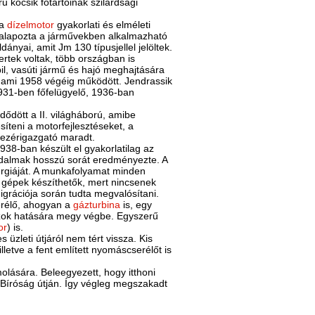
rű kocsik főtartóinak szilárdsági
 a
dízelmotor
gyakorlati és elméleti
egalapozta a járművekben alkalmazható
ányai, amit Jm 130 típusjellel jelöltek.
ertek voltak, több országban is
bil, vasúti jármű és hajó meghajtására
t, ami 1958 végéig működött. Jendrassik
1931-ben főfelügyelő, 1936-ban
ődött a II. világháború, amibe
síteni a motorfejlesztéseket, a
vezérigazgató maradt.
 1938-ban készült el gyakorlatilag az
abadalmak hosszú sorát eredményezte. A
ergiáját. A munkafolyamat minden
 gépek készíthetők, mert nincsenek
grációja során tudta megvalósítani.
erélő, ahogyan a
gázturbina
is, egy
ázok hatására megy végbe. Egyszerű
or
) is.
üzleti útjáról nem tért vissza. Kis
 illetve a fent említett nyomáscserélőt is
olására. Beleegyezett, hogy itthoni
 Bíróság útján. Így végleg megszakadt