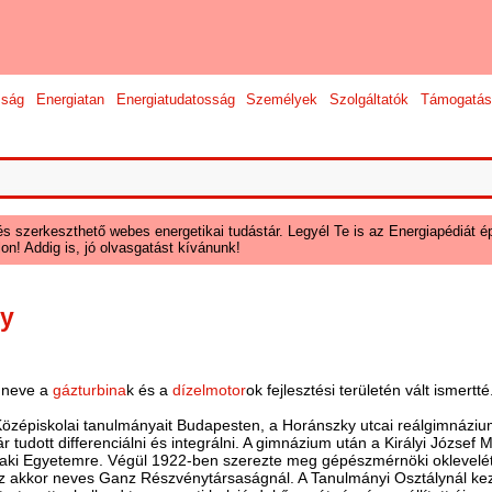
sság
Energiatan
Energiatudatosság
Személyek
Szolgáltatók
Támogatás
és szerkeszthető webes energetikai tudástár. Legyél Te is az Energiapédiát ép
on! Addig is, jó olvasgatást kívánunk!
gy
 neve a
gázturbina
k és a
dízelmotor
ok fejlesztési területén vált ismertté
Középiskolai tanulmányait Budapesten, a Horánszky utcai reálgimnázi
r tudott differenciálni és integrálni. A gimnázium után a Királyi Józs
Műszaki Egyetemre. Végül 1922-ben szerezte meg gépészmérnöki oklevel
 akkor neves Ganz Részvénytársaságnál. A Tanulmányi Osztálynál kezde