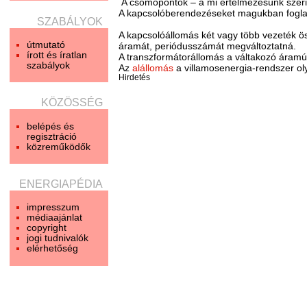
A csomópontok – a mi értelmezésünk szerint
A kapcsolóberendezéseket magukban foglal
SZABÁLYOK
A kapcsolóállomás két vagy több vezeték ös
útmutató
áramát, periódusszámát megváltoztatná.
írott és íratlan
A transzformátorállomás a váltakozó áramú 
szabályok
Az
alállomás
a villamosenergia-rendszer ol
Hirdetés
KÖZÖSSÉG
belépés és
regisztráció
közreműködők
ENERGIAPÉDIA
impresszum
médiaajánlat
copyright
jogi tudnivalók
elérhetőség