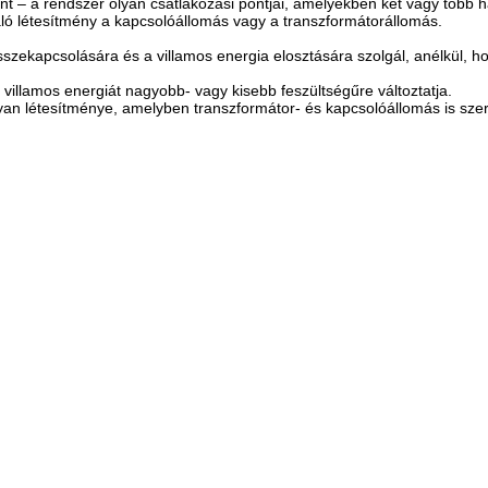
 – a rendszer olyan csatlakozási pontjai, amelyekben két vagy több hál
ó létesítmény a kapcsolóállomás vagy a transzformátorállomás.
szekapcsolására és a villamos energia elosztására szolgál, anélkül, h
villamos energiát nagyobb- vagy kisebb feszültségűre változtatja.
yan létesítménye, amelyben transzformátor- és kapcsolóállomás is szer