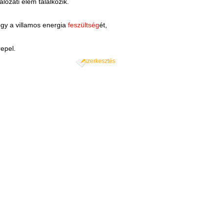
ózati elem találkozik.
ogy a villamos energia
feszültség
ét,
epel.
szerkesztés