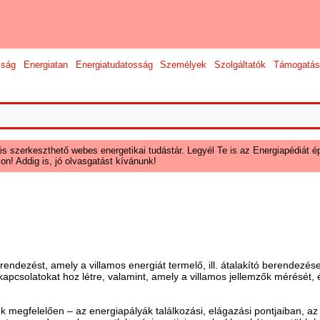
sság
Energiatan
Energiatudatosság
Személyek
Szolgáltatók
Támogatás
és szerkeszthető webes energetikai tudástár. Legyél Te is az Energiapédiát ép
on! Addig is, jó olvasgatást kívánunk!
ezést, amely a villamos energiát termelő, ill. átalakító berendezések 
kapcsolatokat hoz létre, valamint, amely a villamos jellemzők mérését,
 megfelelően – az energiapályák találkozási, elágazási pontjaiban, a