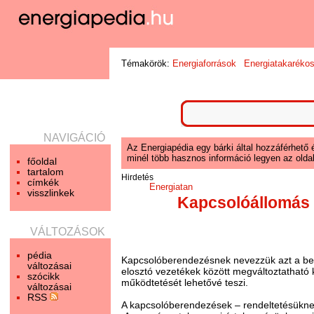
Témakörök:
Energiaforrások
Energiatakaréko
NAVIGÁCIÓ
Az Energiapédia egy bárki által hozzáférhető 
minél több hasznos információ legyen az oldal
főoldal
tartalom
Hirdetés
címkék
Energiatan
visszlinkek
Kapcsolóállomás
VÁLTOZÁSOK
pédia
Kapcsolóberendezésnek nevezzük azt a berend
változásai
elosztó vezetékek között megváltoztatható 
szócikk
működtetését lehetővé teszi.
változásai
RSS
A kapcsolóberendezések – rendeltetésüknek