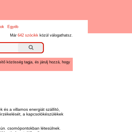
ok
Egyéb
Már
642 szócikk
közül válogathatsz.
ítő közösség tagja, és járulj hozzá, hogy
és a villamos energiát szállító,
 érzékelését, a kapcsolókészülékek
z ún. csomópontokban létesülnek.