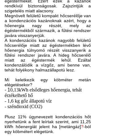
égésterméket. Ezért ezek a kazánok
rendkívül biztonságosak. Zajszintjük a
szigetelés miatt alacsony.
Megnövelt felületű kompakt hőcserélője van
a kondenzációs kazánoknak azért, hogy a
hőenergia nagy részét, mely az
égéstermékből származik, a fűtési rendszer
javára visszanyerjük.
A kondenzációs kazánok nagyobb felületű
hőcserélője miatt az égéstermékben lévő
hőenergia túlnyomó részét visszanyerik a
fűtési rendszer javára. A hideg hőcserélő
miatt az égéstermék lehűl. Ezáltal
kondenzálódik a vízgőz, ami benne van,
tehát folyékony halmazállapotú lesz.
Mi keletkezik egy köbméter metán
elégetésekor?
- 1
0,13kWh elsődleges hőenergia, tehát
érzékelhető hő
- 1,6 kg gőz állapotú víz
- széndioxid (CO2)
Plusz 11% úgynevezett kondenzációs hőt
nyerhetünk a fent leírtak szerint, ami 11,25
kWh hőenergiát jelent ha [metángáz]
?
-ból
egy köbmétert elégetünk.