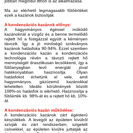
jobban megindul itthon is az alkalmazása.
Ma az elérhető legmagasabb fűtőértéket
ezek a kazánok biztosítják.
A kondenzációs kazánok előnye:
A hagyományos égéssel működő
kazánoknál a vízgőz és a benne termelődő
rejtett hő a füstgázzal együtt a kéményen
távozik. Így a jó minőségű szokványos
kazánok hatásfoka 90-94%. Ezzel szemben
a kondenzációs kazán a kondenzációs
technológia révén a távozó rejtett hő
mennyiségét drasztikusan lecsökkenti, így a
fűtőanyagban levő energiát jóval
hatékonyabban hasznosítja. Olyan
hatásfokot érhetünk el vele, amit
hagyományos, gázüzemű kazánokkal
lehetetlen. Ideális körülmények között
108%-os hatásfok is elérhető. Hasznosítja a
fűtőérték kb. 98%-át és a rejtett hő kb. 10%-
át.
A kondenzációs kazán működése:
A kondenzációs kazánok zárt égésterű
készülékek. A levegőt az épületen kívülről
szívják és zárt rendszerben, szigetelt
csövekkel, az épületen kívülre juttatják az