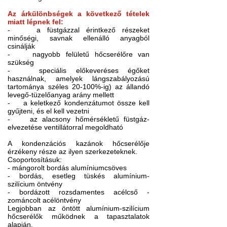
Az árkülönbségek a következő tételek
miatt lépnek fel:
- a füstgázzal érintkező részeket
minőségi, savnak ellenálló anyagból
csinálják
- nagyobb felületű hőcserélőre van
szükség
- speciális előkeveréses égőket
használnak, amelyek lángszabályozású
tartománya széles 20-100%-ig) az állandó
levegő-tüzelőanyag arány mellett
- a keletkező kondenzátumot össze kell
gyűjteni, és el kell vezetni
- az alacsony hőmérsékletű füstgáz-
elvezetése ventillátorral megoldható
A kondenzációs kazánok hőcserélője
érzékeny része az ilyen szerkezeteknek.
Csoportosításuk:
- mángorolt bordás alumíniumcsöves
- bordás, esetleg tüskés alumínium-
szilícium öntvény
- bordázott rozsdamentes acélcső -
zománcolt acélöntvény
Legjobban az öntött alumínium-szilícium
hőcserélők működnek a tapasztalatok
alapján.