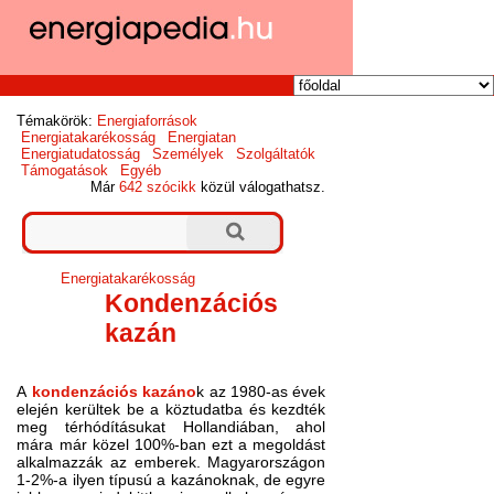
Témakörök:
Energiaforrások
Energiatakarékosság
Energiatan
Energiatudatosság
Személyek
Szolgáltatók
Támogatások
Egyéb
Már
642 szócikk
közül válogathatsz.
Energiatakarékosság
Kondenzációs
kazán
A
kondenzációs kazáno
k az 1980-as évek
elején kerültek be a köztudatba és kezdték
meg térhódításukat Hollandiában, ahol
mára már közel 100%-ban ezt a megoldást
alkalmazzák az emberek. Magyarországon
1-2%-a ilyen típusú a kazánoknak, de egyre