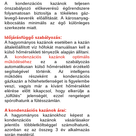
A kondenzációs kazánok teljesen
önszabályozó előkeverésű égőrendszere
folyamatosan biztosítja a tökéletes gáz-
levegő-keverék előállítását. A károsanyag-
kibocsátás minimális az égő különleges
szerkezete miatt.
Időjárásfüggő szabályozás:
A hagyományos kazánok esetében a kazán
általelőállított víz hőfokát manuálisan kell a
külső hőmérsékleti tényezők alapján állítani.
A
kondenzációs kazánok optimális
működéséhez
ez a szabályozás
automatikusan külső hőmérsékleti érzékelő
segítségével történik. Az intelligens
működés részeként a kondenzációs
gázkazán a hőtehetetlenséget is figyelembe
veszi, vagyis már a kívánt hőmérséklet
elérése előtt kikapcsol, hogy elkerülje a
„túlfűtés” jelenségét, ezzel rengeteget
spórolhatunk a fűtésszámlán.
A kondenzációs kazánok árai:
A hagyományos kazánokhoz képest a
kondenzációs kazánok vásárlásakor
jelentős többletköltséggel számolhatunk,
azonban ez az összeg 3 év alkalmazás
során megtérül.