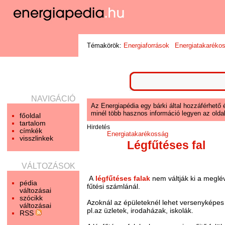
Témakörök:
Energiaforrások
Energiatakaréko
NAVIGÁCIÓ
Az Energiapédia egy bárki által hozzáférhető 
minél több hasznos információ legyen az oldal
főoldal
tartalom
Hirdetés
címkék
Energiatakarékosság
visszlinkek
Légfűtéses fal
VÁLTOZÁSOK
A
légfűtéses falak
nem váltják ki a meglé
pédia
fűtési számlánál.
változásai
szócikk
Azoknál az épületeknél lehet versenyképes e
változásai
pl.az üzletek, irodaházak, iskolák.
RSS