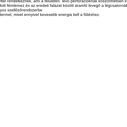
lettel rendelkeznek, ami a felületén lévő perforációknak köszönhetően k
ott fémlemez és az eredeti falazat között áramló levegő a légcsatornáb
yos szellőzőrendszerbe.
rmel, mivel ennyivel kevesebb energia kell a fűtéshez.