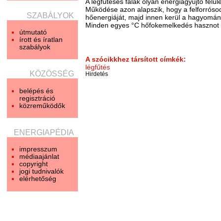
A légfűtéses falak olyan energiagyűjtő felü
Működése azon alapszik, hogy a felforrósod
SZABÁLYOK
hőenergiáját, majd innen kerül a hagyomán
Minden egyes °C hőfokemelkedés hasznot te
útmutató
írott és íratlan
szabályok
A szócikkhez társított címkék:
légfűtés
KÖZÖSSÉG
Hirdetés
belépés és
regisztráció
közreműködők
ENERGIAPÉDIA
impresszum
médiaajánlat
copyright
jogi tudnivalók
elérhetőség