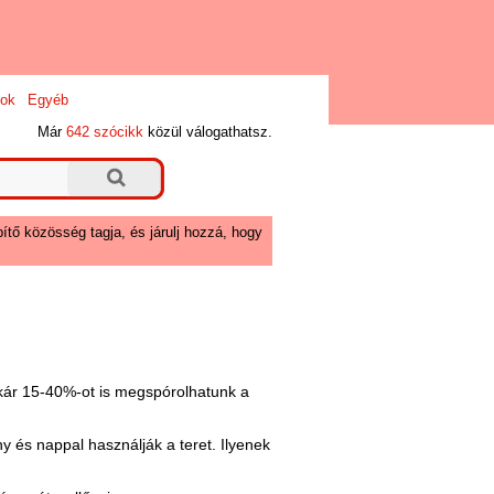
ok
Egyéb
Már
642 szócikk
közül válogathatsz.
ítő közösség tagja, és járulj hozzá, hogy
akár 15-40%-ot is megspórolhatunk a
y és nappal használják a teret. Ilyenek