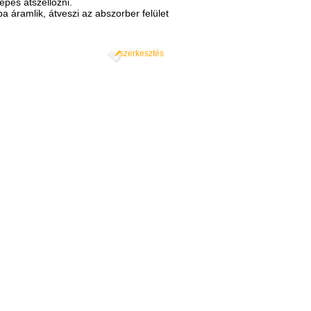
épes átszellőzni.
a áramlik, átveszi az abszorber felület
szerkesztés