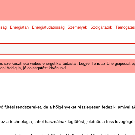
sság
Energiatan
Energiatudatosság
Személyek
Szolgáltatók
Támogatás
és szerkeszthető webes energetikai tudástár. Legyél Te is az Energiapédiát ép
on! Addig is, jó olvasgatást kívánunk!
vő fűtési rendszereket, de a hőigényeket részlegesen fedezik, amivel 
z a technológia, ahol használnak légfűtést, jeletnős a friss levegőigén