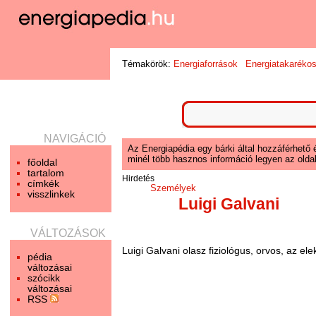
Témakörök:
Energiaforrások
Energiatakaréko
NAVIGÁCIÓ
Az Energiapédia egy bárki által hozzáférhető 
minél több hasznos információ legyen az oldal
főoldal
tartalom
Hirdetés
címkék
Személyek
visszlinkek
Luigi Galvani
VÁLTOZÁSOK
Luigi Galvani olasz fiziológus, orvos, az 
pédia
változásai
szócikk
változásai
RSS