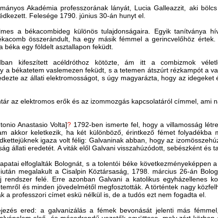
mányos Akadémia professzorának lányát, Lucia Galleazzit, aki bölc
gédkezett. Felesége 1790. június 30-án hunyt el.
elmes a békacombideg különös tulajdonságaira. Egyik tanítványa hí
ékacomb összerándult, ha egy másik fémmel a gerincvelőhöz értek.
s a béka egy földelt asztallapon feküdt.
ban kifeszített acéldróthoz kötözte, ám itt a combizmok véle
ogy a békatetem vaslemezen feküdt, s a tetemen átszúrt rézkampót a va
fedezte az állati elektromosságot, s úgy magyarázta, hogy az idegeket
ár az elektromos erők és az izommozgás kapcsolatáról címmel, ami na
tonio Anastasio Volta]
?
1792-ben ismerte fel, hogy a villamosság lét
m akkor keletkezik, ha két különböző, érintkező fémet folyadékba mer
dkettejüknek igaza volt félig: Galvaninak abban, hogy az izomösszehú
ság állati eredetét. A viták elől Galvani visszahúzódott, sebészként és 
apatai elfoglalták Bolognát, s a tolentói béke következményeképpen 
után megalakult a Cisalpin Köztársaság, 1798. március 26-án Bolog
 új rendszer felé. Erre azonban Galvani a katolikus egyházellenes k
yetemről és minden jövedelmétől megfosztották. A történtek nagy közfel
ak a professzori címet eskü nélkül is, de a tudós ezt nem fogadta el.
ejezés ered: a galvanizálás a fémek bevonását jelenti más fémmel,