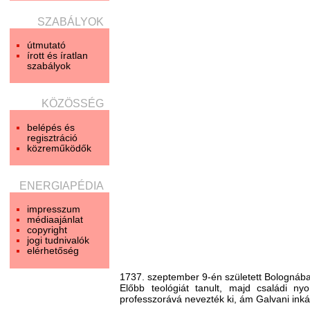
SZABÁLYOK
útmutató
írott és íratlan
szabályok
KÖZÖSSÉG
belépés és
regisztráció
közreműködők
ENERGIAPÉDIA
impresszum
médiaajánlat
copyright
jogi tudnivalók
elérhetőség
1737. szeptember 9-én született Bolognáb
Előbb teológiát tanult, majd családi ny
professzorává nevezték ki, ám Galvani inkáb