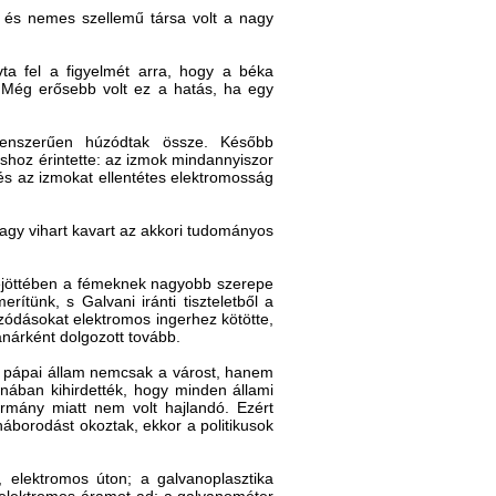
s és nemes szellemű társa volt a nagy
vta fel a figyelmét arra, hogy a béka
 Még erősebb volt ez a hatás, ha egy
tlenszerűen húzódtak össze. Később
shoz érintette: az izmok mindannyiszor
 és az izmokat ellentétes elektromosság
gy vihart kavart az akkori tudományos
rejöttében a fémeknek nagyobb szerepe
ítünk, s Galvani iránti tiszteletből a
zódásokat elektromos ingerhez kötötte,
tanárként dolgozott tovább.
a pápai állam nemcsak a várost, hanem
nában kihirdették, hogy minden állami
ormány miatt nem volt hajlandó. Ezért
háborodást okoztak, ekkor a politikusok
 elektromos úton; a galvanoplasztika