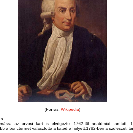
(Forrás:
Wikipedia
)
an.
omásra az orvosi kart is elvégezte. 1762-től anatómiát tanított,
b a bonctermet választotta a katedra helyett.1782-ben a szülészeti tan