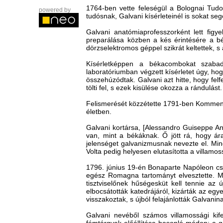
1764-ben vette feleségül a Bolognai Tudo
powered by
tudósnak, Galvani kísérleteinél is sokat se
Galvani anatómiaprofesszorként lett figy
preparálása közben a kés érintésére a b
dörzselektromos géppel szikrát keltettek, 
Kísérletképpen a békacombokat szabad
laboratóriumban végzett kísérletet úgy, h
összehúzódtak. Galvani azt hitte, hogy fel
tölti fel, s ezek kisülése okozza a rándulást.
Felismerését közzétette 1791-ben Komment
életben.
Galvani kortársa, [Alessandro Guiseppe An
van, mint a békáknak. Ő jött rá, hogy ára
jelenséget galvanizmusnak nevezte el. Min
Volta pedig helyesen elutasította a villamos
1796. június 19-én Bonaparte Napóleon cs
egész Romagna tartományt elvesztette. Mi
tisztviselőnek hűségesküt kell tennie az
elbocsátották katedrájáról, kizárták az eg
visszakoztak, s újból felajánlották Galvanin
Galvani nevéből számos villamossági kif