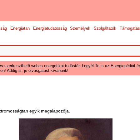
sság
Energiatan
Energiatudatosság
Személyek
Szolgáltatók
Támogatás
és szerkeszthető webes energetikai tudástár. Legyél Te is az Energiapédiát ép
on! Addig is, jó olvasgatást kívánunk!
elektromosságtan egyik megalapozója.