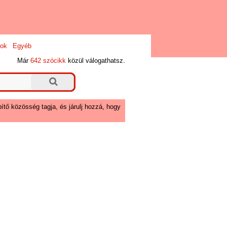
ok
Egyéb
Már
642 szócikk
közül válogathatsz.
ítő közösség tagja, és járulj hozzá, hogy