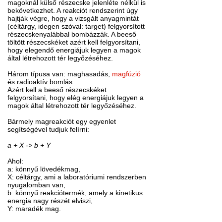
magoknál külső részecske jelenléte nélkül is
bekövetkezhet. A reakciót rendszerint úgy
hajtják végre, hogy a vizsgált anyagmintát
(céltárgy, idegen szóval: target) felgyorsított
részecskenyalábbal bombázzák. A beeső
töltött részecskéket azért kell felgyorsítani,
hogy elegendő energiájuk legyen a magok
által létrehozott tér legyőzéséhez.
Három típusa van: maghasadás,
magfúzió
és radioaktív bomlás.
Azért kell a beeső részecskéket
felgyorsítani, hogy elég energiájuk legyen a
magok által létrehozott tér legyőzéséhez.
Bármely magreakciót egy egyenlet
segítségével tudjuk felírni:
a + X -> b + Y
Ahol:
a: könnyű lövedékmag,
X: céltárgy, ami a laboratóriumi rendszerben
nyugalomban van,
b: könnyű reakciótermék, amely a kinetikus
energia nagy részét elviszi,
Y: maradék mag.