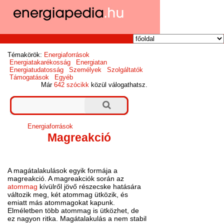
Témakörök:
Energiaforrások
Energiatakarékosság
Energiatan
Energiatudatosság
Személyek
Szolgáltatók
Támogatások
Egyéb
Már
642 szócikk
közül válogathatsz.
Energiaforrások
Magreakció
A magátalakulások egyik formája a
magreakció. A magreakciók során az
atommag
kívülről jövő részecske hatására
változik meg, két atommag ütközik, és
emiatt más atommagokat kapunk.
Elméletben több atommag is ütközhet, de
ez nagyon ritka. Magátalakulás a nem stabil