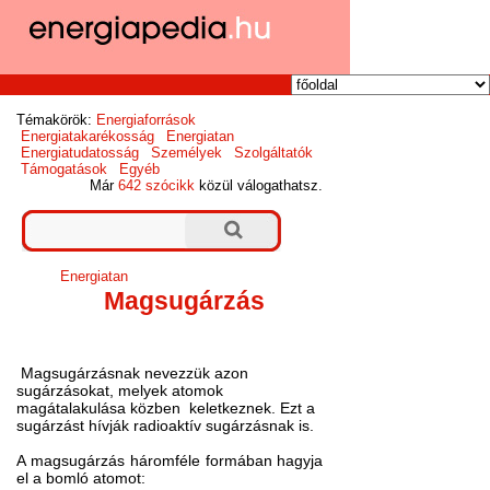
Témakörök:
Energiaforrások
Energiatakarékosság
Energiatan
Energiatudatosság
Személyek
Szolgáltatók
Támogatások
Egyéb
Már
642 szócikk
közül válogathatsz.
Energiatan
Magsugárzás
Magsugárzásnak nevezzük azon
sugárzásokat, melyek atomok
magátalakulása közben
keletkeznek. Ezt a
sugárzást hívják radioaktív sugárzásnak is.
A magsugárzás háromféle formában hagyja
el a bomló atomot: