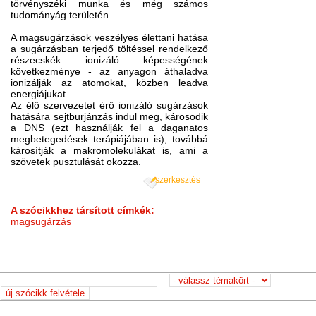
törvényszéki munka és még számos
tudományág területén.
A magsugárzások veszélyes élettani hatása
a sugárzásban terjedő töltéssel rendelkező
részecskék ionizáló képességének
következménye - az anyagon áthaladva
ionizálják az atomokat, közben leadva
energiájukat.
Az élő szervezetet érő ionizáló sugárzások
hatására sejtburjánzás indul meg, károsodik
a DNS (ezt használják fel a daganatos
megbetegedések terápiájában is), továbbá
károsítják a makromolekulákat is, ami a
szövetek pusztulását okozza.
szerkesztés
A szócikkhez társított címkék:
magsugárzás