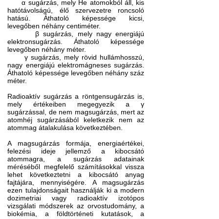
·
α sugárzás, mely He atomokból áll, kis
hatótávolságú, élő szervezetre roncsoló
hatású. Áthatoló képessége kicsi,
levegőben néhány centiméter.
·
β sugárzás, mely nagy energiájú
elektronsugárzás. Áthatoló képessége
levegőben néhány méter.
·
γ sugárzás, mely rövid hullámhosszú,
nagy energiájú elektromágneses sugárzás.
Áthatoló képessége levegőben néhány száz
méter.
Radioaktív sugárzás a röntgensugárzás is,
mely értékeiben megegyezik a γ
sugárzással, de nem magsugárzás, mert az
atomhéj sugárzásából keletkezik nem az
atommag átalakulása következtében.
A magsugárzás formája, energiaértékei,
felezési ideje jellemző a kibocsátó
atommagra, a sugárzás adatainak
méréséből megfelelő számításokkal vissza
lehet következtetni a kibocsátó anyag
fajtájára, mennyiségére. A magsugárzás
ezen tulajdonságait használják ki a modern
dozimetriai vagy radioaktív izotópos
vizsgálati módszerek az orvostudomány, a
biokémia, a földtörténeti kutatások, a