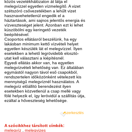
közös vezetékhálózaton át látja el
melegvízzel egyetlen vízmelegítő. A vizet
szétszóró csővezetékben a lehűlt vizet
hasznavehetetlenül engedik el a
háztartások, ami sajnos jelentős energia és
vízveszteséget jelent. Azonban ezt ki lehet
küszöbölni egy keringető vezeték
beépítésével.
Csoportos ellátásról beszélünk, ha egy
lakásban minimum kettő vízvételi helyet
egyetlen készülék lát el melegvízzel. Ilyen
esetekben a lehető legrövidebb elosztó-
utat kell választani a kiépítésnél.
Egyedi ellátás akkor van, ha egyetlen
melegvízvételi lehetőség van. Ez általában
egymástól nagyon távol eső csapokból,
rendszertelen időközönként vételezett kis
mennyiségű melegvíznél használatos. A
melegvíz előállító berendezést ilyen
esetekben közvetlenül a csap mellé vagy
fölé helyezik el, így lerövidül a szállítás útja,
ezáltal a hőveszteség lehetősége.
szerkesztés
A szócikkhez társított címkék:
melegvíz
,
melegvizes