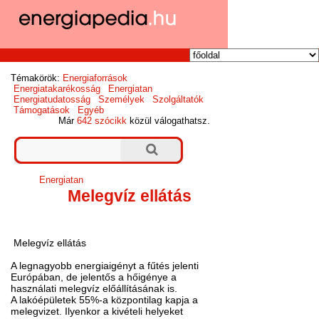
Témakörök:
Energiaforrások
Energiatakarékosság
Energiatan
Energiatudatosság
Személyek
Szolgáltatók
Támogatások
Egyéb
Már
642 szócikk
közül válogathatsz.
Energiatan
Melegvíz ellátás
Melegvíz ellátás
A legnagyobb energiaigényt a fűtés jelenti
Európában, de jelentős a hőigénye a
használati melegvíz előállításának is.
A lakóépületek 55%-a központilag kapja a
melegvizet. Ilyenkor a kivételi helyeket