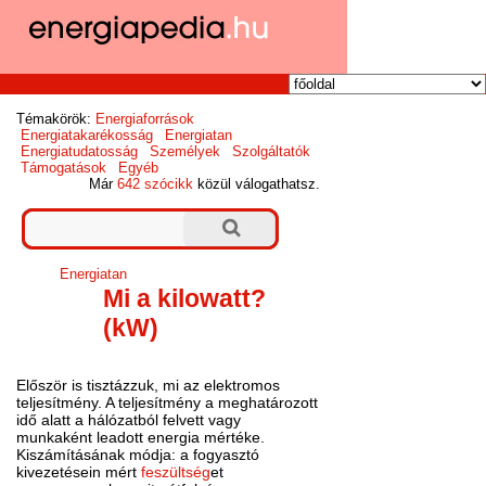
Témakörök:
Energiaforrások
Energiatakarékosság
Energiatan
Energiatudatosság
Személyek
Szolgáltatók
Támogatások
Egyéb
Már
642 szócikk
közül válogathatsz.
Energiatan
Mi a kilowatt?
(kW)
Először is tisztázzuk, mi az elektromos
teljesítmény. A teljesítmény a meghatározott
idő alatt a hálózatból felvett vagy
munkaként leadott energia mértéke.
Kiszámításának módja: a fogyasztó
kivezetésein mért
feszültség
et