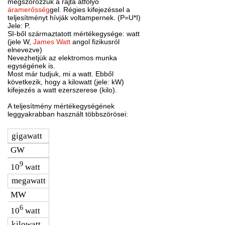
megszorozzuk a rajta átfolyó
áramerősség
gel. Régies kifejezéssel a
teljesítményt hívják voltampernek. (P=U*I)
Jele: P.
SI-ből származtatott mértékegysége: watt
(jele W,
James Watt
angol fizikusról
elnevezve)
Nevezhetjük az elektromos munka
egységének is.
Most már tudjuk, mi a watt. Ebből
következik, hogy a kilowatt (jele: kW)
kifejezés a watt ezerszerese (kilo).
A teljesítmény mértékegységének
leggyakrabban használt többszörösei:
gigawatt
GW
9
10
watt
megawatt
MW
6
10
watt
kilowatt