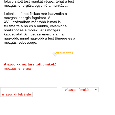
felgyorsított test munkát végez, tehát a test
mozgási energiája egyenlő a munkával.
Leibnitz, német fizikus már használta a
mozgási energia fogalmát. A
XVIII.században már több kutató is
felismerte a hő és a munka, valamint a
hőállapot és a molekuláris mozgás
kapcsolatát. A mozgási energia annál
nagyobb, minél nagyobb a test tömege és a
mozgási sebessége.
szerkesztés
A szócikkhez társított címkék:
mozgási energia