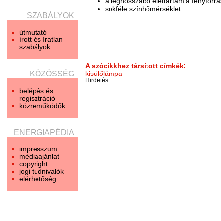
a leghosszabb élettartam a fényforrá
sokféle színhőmérséklet.
SZABÁLYOK
útmutató
írott és íratlan
szabályok
A szócikkhez társított címkék:
kisülőlámpa
KÖZÖSSÉG
Hirdetés
belépés és
regisztráció
közreműködők
ENERGIAPÉDIA
impresszum
médiaajánlat
copyright
jogi tudnivalók
elérhetőség