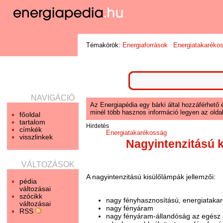
Témakörök:
Energiaforrások
Energiatakaréko
NAVIGÁCIÓ
Az Energiapédia egy bárki által hozzáférhető 
minél több hasznos információ legyen az oldal
főoldal
tartalom
Hirdetés
címkék
Energiatakarékosság
visszlinkek
Nagyintenzitású 
VÁLTOZÁSOK
A nagyintenzitású kisülőlámpák jellemzői:
pédia
változásai
szócikk
nagy fényhasznosítású, energiatakar
változásai
nagy fényáram
RSS
nagy fényáram-állandóság az egész é