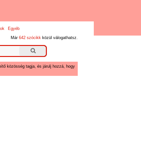
ok
Egyéb
Már
642 szócikk
közül válogathatsz.
ítő közösség tagja, és járulj hozzá, hogy