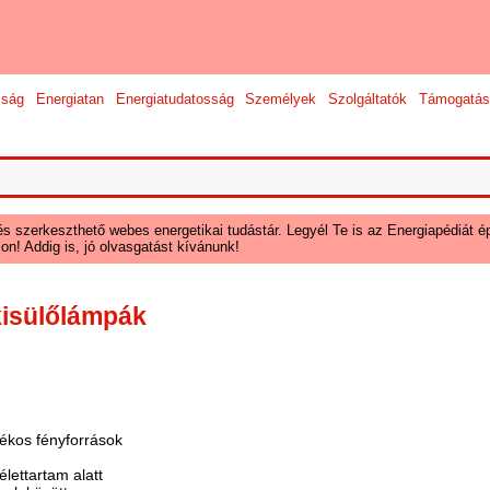
sság
Energiatan
Energiatudatosság
Személyek
Szolgáltatók
Támogatás
és szerkeszthető webes energetikai tudástár. Legyél Te is az Energiapédiát ép
on! Addig is, jó olvasgatást kívánunk!
kisülőlámpák
ékos fényforrások
lettartam alatt