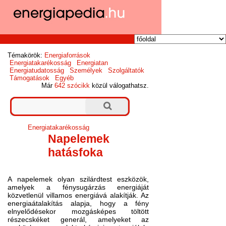
Témakörök:
Energiaforrások
Energiatakarékosság
Energiatan
Energiatudatosság
Személyek
Szolgáltatók
Támogatások
Egyéb
Már
642 szócikk
közül válogathatsz.
Energiatakarékosság
Napelemek
hatásfoka
A napelemek olyan szilárdtest eszközök,
amelyek a fénysugárzás energiáját
közvetlenül villamos energiává alakítják. Az
energiaátalakítás alapja, hogy a fény
elnyelődésekor mozgásképes töltött
részecskéket generál, amelyeket az