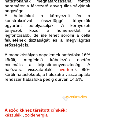
hatásfokának meghatározásánál fontos
paraméter a félvezető anyag tilos sávjának
nagysága.
A hatásfokot a környezeti és a
konstrukcióval összefüggő tényezők
egyaránt befolyásolják. A környezeti
tényezők közül a hőmérséklet a
legfontosabb, de ide lehet sorolni a cella
felületének tisztaságát és a megvilágítás
erősségét is.
A monokristályos napelemek hatásfoka 16%
körüli, megfelelő kábelezés esetén
minimális a teljesítményveszteség. A
hálózatra visszatápláló
inverter
ek 95%
körüli hatásfokúak, a hálózatra visszatápláló
rendszer hatásfoka pedig durván 14,5%.
szerkesztés
A szócikkhez társított címkék:
készülék
,
zöldenergia