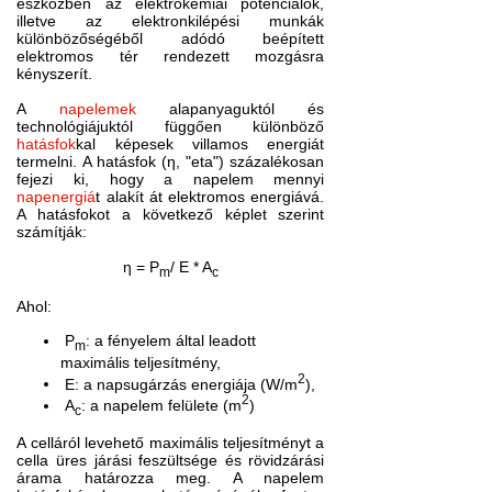
eszközben az elektrokémiai potenciálok,
illetve az elektronkilépési munkák
különbözőségéből adódó beépített
elektromos tér rendezett mozgásra
kényszerít.
A
napelemek
alapanyaguktól és
technológiájuktól függően különböző
hatásfok
kal képesek villamos energiát
termelni. A hatásfok (η, "eta") százalékosan
fejezi ki, hogy a napelem mennyi
napenergiá
t alakít át elektromos energiává.
A hatásfokot a következő képlet szerint
számítják:
η = P
/ E * A
m
c
Ahol:
P
: a fényelem által leadott
m
maximális teljesítmény,
2
E: a napsugárzás energiája (W/m
),
2
A
: a napelem felülete (m
)
c
A celláról levehető maximális teljesítményt a
cella üres járási feszültsége és rövidzárási
árama határozza meg. A napelem