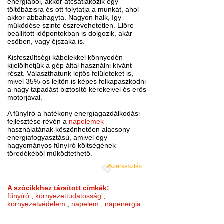
energiából, akkor átcsatlakozik egy
töltőbázisra és ott folytatja a munkát, ahol
akkor abbahagyta. Nagyon halk, így
működése szinte észrevehetetlen. Előre
beállított időpontokban is dolgozik, akár
esőben, vagy éjszaka is.
Kisfeszültségi kábelekkel könnyedén
kijelölhetjük a gép által használni kívánt
részt. Választhatunk lejtős felületeket is,
mivel 35%-os lejtőn is képes felkapaszkodni
a nagy tapadást biztosító kerekeivel és erős
motorjával.
A fűnyíró a hatékony energiagazdálkodási
fejlesztése révén a
napelemek
használatának köszönhetően alacsony
energiafogyasztású, amivel egy
hagyományos fűnyíró költségének
töredékéből működtethető.
szerkesztés
A szócikkhez társított címkék:
fűnyíró
,
környezettudatosság
,
környezetvédelem
,
napelem
,
napenergia