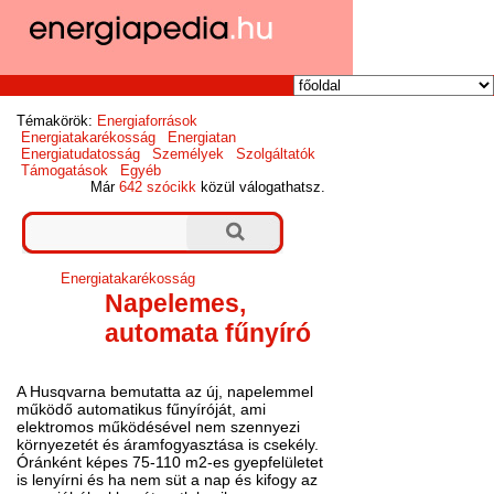
Témakörök:
Energiaforrások
Energiatakarékosság
Energiatan
Energiatudatosság
Személyek
Szolgáltatók
Támogatások
Egyéb
Már
642 szócikk
közül válogathatsz.
Energiatakarékosság
Napelemes,
automata fűnyíró
A Husqvarna bemutatta az új, napelemmel
működő automatikus fűnyíróját, ami
elektromos működésével nem szennyezi
környezetét és áramfogyasztása is csekély.
Óránként képes 75-110 m2-es gyepfelületet
is lenyírni és ha nem süt a nap és kifogy az