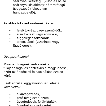
szárnyas; kétrétegű (külső és belső
szárnnyal kialakított); háromrétegű
üvegezésű (fokozottan
hangszigetelő),
Az ablak tokszerkezetének részei:
felső tokrész vagy szemöldök,
alsó tokrész vagy könyöklő,
függőleges tokszárak,
tokosztások (vízszintes vagy
függőleges).
Üvegszerkezetek
Mivel az üvegnek kedvezőek a
tulajdonságai és esztétikus a megjelenése,
ezért az építészeti felhasználása széles
körű.
Ezek közül a leggyakoribb területek a
következők:
síküvegezések,
profilüveg szerkezetek,
üvegfedések, felülvilágítók,
üvegbeton szerkezetek,