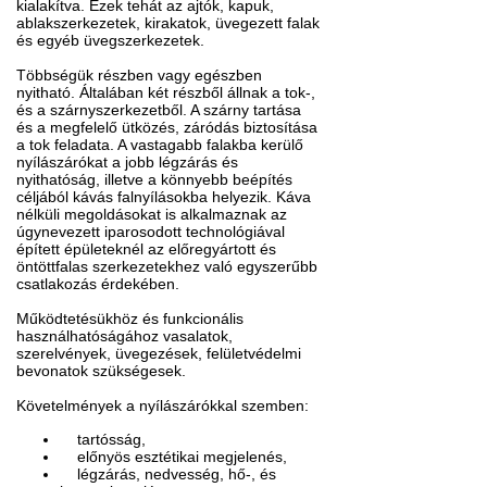
kialakítva. Ezek tehát az ajtók, kapuk,
ablakszerkezetek, kirakatok, üvegezett falak
és egyéb üvegszerkezetek.
Többségük részben vagy egészben
nyitható. Általában két részből állnak a tok-,
és a szárnyszerkezetből. A szárny tartása
és a megfelelő ütközés, záródás biztosítása
a tok feladata. A vastagabb falakba kerülő
nyílászárókat a jobb légzárás és
nyithatóság, illetve a könnyebb beépítés
céljából kávás falnyílásokba helyezik. Káva
nélküli megoldásokat is alkalmaznak az
úgynevezett iparosodott technológiával
épített épületeknél az előregyártott és
öntöttfalas szerkezetekhez való egyszerűbb
csatlakozás érdekében.
Működtetésükhöz és funkcionális
használhatóságához vasalatok,
szerelvények, üvegezések, felületvédelmi
bevonatok szükségesek.
Követelmények a nyílászárókkal szemben:
tartósság,
előnyös esztétikai megjelenés,
légzárás, nedvesség, hő-, és