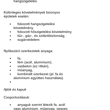
hangszigetelés.
Különleges követelmények bizonyos
épületek esetén:
fokozott hangszigetelési
követelmény,
fokozott hőszigetelési követelmény,
tűz-, gáz-, és szilánkbiztonság,
sugárvédelem.
Nyílászáró szerkezetek anyaga:
fa,
fém (acél, alumínium),
vasbeton (ez ritkán),
műanyag,
kombinált szerkezet (pl. fa és
alumínium együttes használata).
Ajtók és kapuk
Csoportosításuk:
anyaguk szerint létezik fa, acél
vagy alumínium, műanyag, vegyes