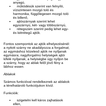
anyagú,
működésük szerint van felnyíló,
vízszintesen mozgó toló és
harmonika, függőlegesen mozgó toló
és billenő,
ajtószárnyak szerint lehet
egyszárnyú, két- vagy többszárnyú,
rétegszám szerint pedig lehet egy-
és kétrétegű ajtók.
Fontos szempontok az ajtók elhelyezésénél:
a nyitott szárny ne akadályozza a forgalmat;
az egymáshoz közeleső ajtók ne nyíljanak
egymásra; nagyforgalmú helyiségek ajtói
kifelé nyíljanak; a helyiségbe úgy nyíljon be
a szárny, hogy az ablak felől jövő fény a
lábhoz essen.
Ablakok
Számos funkcióval rendelkeznek az ablakok
a térelhatároló funkciójukon kívül.
Funkcióik:
szigetelni kell káros zajhatások
ellen,