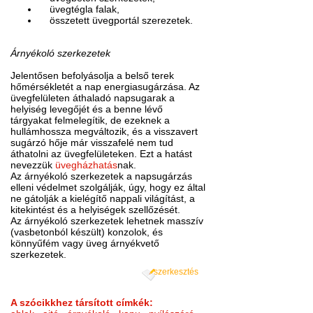
üvegtégla falak,
összetett üvegportál szerezetek.
Árnyékoló szerkezetek
Jelentősen befolyásolja a belső terek
hőmérsékletét a nap energiasugárzása. Az
üvegfelületen áthaladó napsugarak a
helyiség levegőjét és a benne lévő
tárgyakat felmelegítik, de ezeknek a
hullámhossza megváltozik, és a visszavert
sugárzó hője már visszafelé nem tud
áthatolni az üvegfelületeken. Ezt a hatást
nevezzük
üvegházhatás
nak.
Az árnyékoló szerkezetek a napsugárzás
elleni védelmet szolgálják, úgy, hogy ez által
ne gátolják a kielégítő nappali világítást, a
kitekintést és a helyiségek szellőzését.
Az árnyékoló szerkezetek lehetnek masszív
(vasbetonból készült) konzolok, és
könnyűfém vagy üveg árnyékvető
szerkezetek.
szerkesztés
A szócikkhez társított címkék: