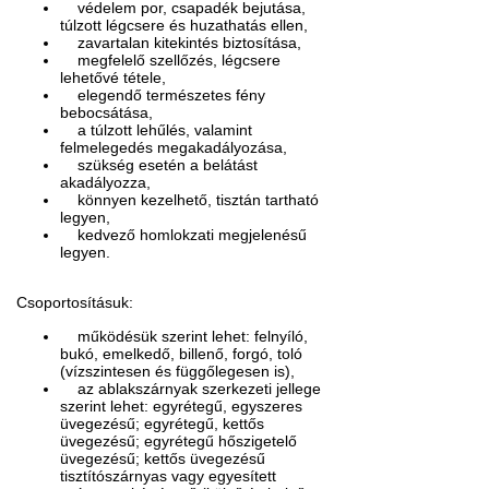
védelem por, csapadék bejutása,
túlzott légcsere és huzathatás ellen,
zavartalan kitekintés biztosítása,
megfelelő szellőzés, légcsere
lehetővé tétele,
elegendő természetes fény
bebocsátása,
a túlzott lehűlés, valamint
felmelegedés megakadályozása,
szükség esetén a belátást
akadályozza,
könnyen kezelhető, tisztán tartható
legyen,
kedvező homlokzati megjelenésű
legyen.
Csoportosításuk:
működésük szerint lehet: felnyíló,
bukó, emelkedő, billenő, forgó, toló
(vízszintesen és függőlegesen is),
az ablakszárnyak szerkezeti jellege
szerint lehet: egyrétegű, egyszeres
üvegezésű; egyrétegű, kettős
üvegezésű; egyrétegű hőszigetelő
üvegezésű; kettős üvegezésű
tisztítószárnyas vagy egyesített