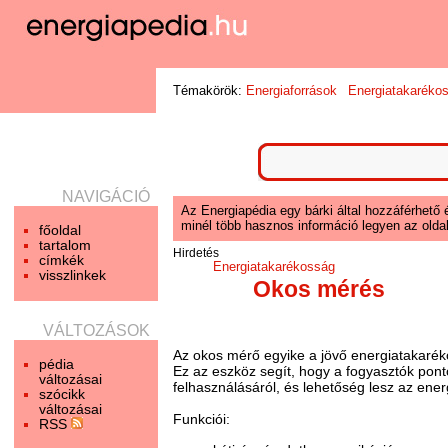
Témakörök:
Energiaforrások
Energiatakaréko
NAVIGÁCIÓ
Az Energiapédia egy bárki által hozzáférhető 
minél több hasznos információ legyen az oldal
főoldal
tartalom
Hirdetés
címkék
Energiatakarékosság
visszlinkek
Okos mérés
VÁLTOZÁSOK
Az okos mérő egyike a jövő energiatakaré
pédia
Ez az eszköz segít, hogy a fogyasztók pont
változásai
felhasználásáról, és lehetőség lesz az ene
szócikk
változásai
Funkciói:
RSS