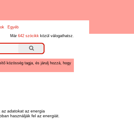
ok
Egyéb
Már
642 szócikk
közül válogathatsz.
ítő közösség tagja, és járulj hozzá, hogy
k az adatokat az energia
ban használják fel az energiát.