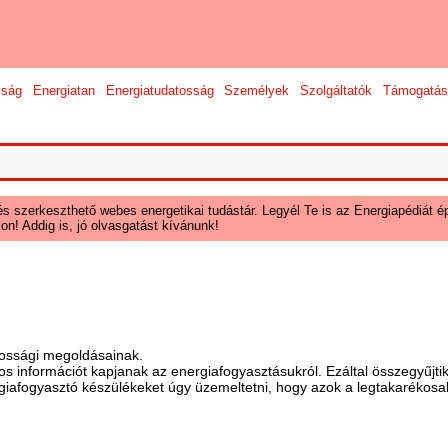
sság
Energiatan
Energiatudatosság
Személyek
Szolgáltatók
Támogatás
és szerkeszthető webes energetikai tudástár. Legyél Te is az Energiapédiát ép
on! Addig is, jó olvasgatást kívánunk!
kossági megoldásainak.
os információt kapjanak az energiafogyasztásukról. Ezáltal összegyűjti
rgiafogyasztó készülékeket úgy üzemeltetni, hogy azok a legtakarékosab