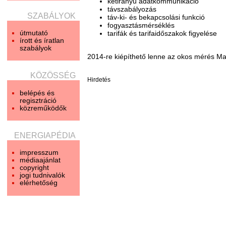
kétirányú adatkommunikáció
távszabályozás
SZABÁLYOK
táv-ki- és bekapcsolási funkció
fogyasztásmérséklés
útmutató
tarifák és tarifaidőszakok figyelése
írott és íratlan
szabályok
2014-re kiépíthető lenne az okos mérés Ma
KÖZÖSSÉG
Hirdetés
belépés és
regisztráció
közreműködők
ENERGIAPÉDIA
impresszum
médiaajánlat
copyright
jogi tudnivalók
elérhetőség