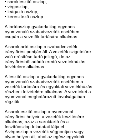
• sarokfeszítő oszlop;
• végoszlop;
• leágazó oszlop;
• keresztező oszlop.
A tartóoszlop gyakorlatilag egyenes
nyomvonalú szabadvezeték esetében
csupán a vezetők tartására alkalmas.
A saroktartó oszlop a szabadvezeték
iránytörési pontján áll. A vezeték szigetelőre
való erősítése tartó jellegű, de az
iránytörésből adódó eredő vezetékhúzás
felvételére alkalmas.
A feszítő oszlop a gyakorlatilag egyenes
nyomvonalú szabadvezeték esetében a
vezeték tartására és egyoldali vezetékhúzás
részbeni felvételére alkalmas. A vezetéket a
nyomvonal meghatározott távolságaiban
rögzítik.
A sarokfeszítő oszlop a nyomvonal
iránytörési helyein a vezeték feszítésére
alkalmas, azaz a saroktartó és a
feszítőoszlop feladatait látja el.
A végoszlop a vezeték végpontjain vagy
olyan helyen áll, ahol az egész egyoldali