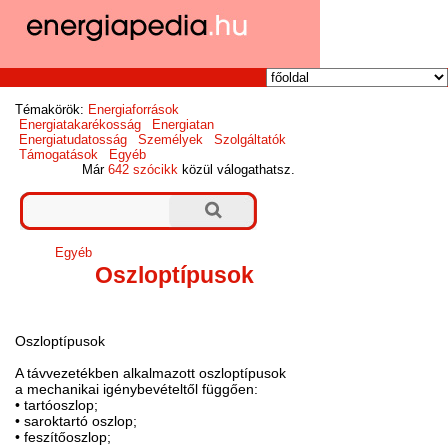
Témakörök:
Energiaforrások
Energiatakarékosság
Energiatan
Energiatudatosság
Személyek
Szolgáltatók
Támogatások
Egyéb
Már
642 szócikk
közül válogathatsz.
Egyéb
Oszloptípusok
Oszloptípusok
A távvezetékben alkalmazott oszloptípusok
a mechanikai igénybevételtől függően:
• tartóoszlop;
• saroktartó oszlop;
• feszítőoszlop;