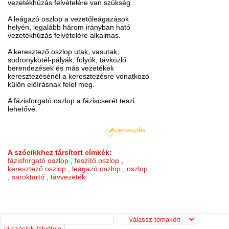
vezetékhúzás felvételére van szükség.
A leágazó oszlop a vezetőleágazások
helyén, legalább három irányban ható
vezetékhúzás felvételére alkalmas.
A keresztező oszlop utak, vasutak,
sodronykötél-pályák, folyók, távközlő
berendezések és más vezetékek
keresztezésénél a keresztezésre vonatkozó
külön előírásnak felel meg.
A fázisforgató oszlop a fáziscserét teszi
lehetővé.
szerkesztés
A szócikkhez társított címkék:
fázisforgató oszlop
,
feszítő oszlop
,
keresztező oszlop
,
leágazó oszlop
,
oszlop
,
saroktartó
,
távvezeték