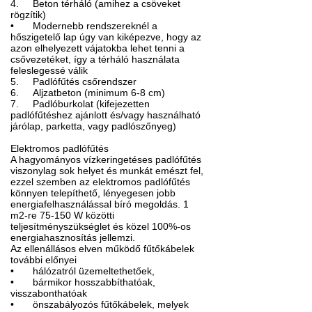
4.
Beton térháló (amihez a csöveket
rögzítik)
•
Modernebb rendszereknél a
hőszigetelő lap úgy van kiképezve, hogy az
azon elhelyezett vájatokba lehet tenni a
csővezetéket, így a térháló használata
feleslegessé válik
5.
Padlófűtés csőrendszer
6.
Aljzatbeton (minimum 6-8 cm)
7.
Padlóburkolat (kifejezetten
padlófűtéshez ajánlott és/vagy használható
járólap, parketta, vagy padlószőnyeg)
Elektromos padlófűtés
A hagyományos vízkeringetéses padlófűtés
viszonylag sok helyet és munkát emészt fel,
ezzel szemben az elektromos padlófűtés
könnyen telepíthető, lényegesen jobb
energiafelhasználással bíró megoldás. 1
m2-re 75-150 W közötti
teljesítményszükséglet és közel 100%-os
energiahasznosítás jellemzi.
Az ellenállásos elven működő fűtőkábelek
további előnyei
•
hálózatról üzemeltethetőek,
•
bármikor hosszabbíthatóak,
visszabonthatóak
•
önszabályozós fűtőkábelek, melyek