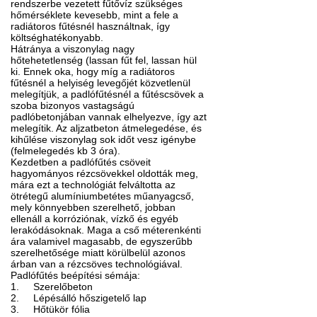
rendszerbe vezetett fűtővíz szükséges
hőmérséklete kevesebb, mint a fele a
radiátoros fűtésnél használtnak, így
költséghatékonyabb.
Hátránya a viszonylag nagy
hőtehetetlenség (lassan fűt fel, lassan hül
ki. Ennek oka, hogy míg a radiátoros
fűtésnél a helyiség levegőjét közvetlenül
melegítjük, a padlófűtésnél a fűtéscsövek a
szoba bizonyos vastagságú
padlóbetonjában vannak elhelyezve, így azt
melegítik. Az aljzatbeton átmelegedése, és
kihűlése viszonylag sok időt vesz igénybe
(felmelegedés kb 3 óra).
Kezdetben a padlófűtés csöveit
hagyományos rézcsövekkel oldották meg,
mára ezt a technológiát felváltotta az
ötrétegű alumíniumbetétes műanyagcső,
mely könnyebben szerelhető, jobban
ellenáll a korróziónak, vízkő és egyéb
lerakódásoknak. Maga a cső méterenkénti
ára valamivel magasabb, de egyszerűbb
szerelhetősége miatt körülbelül azonos
árban van a rézcsöves technológiával.
Padlófűtés beépítési sémája:
1.
Szerelőbeton
2.
Lépésálló hőszigetelő lap
3.
Hőtükör fólia