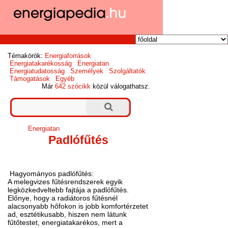
Témakörök:
Energiaforrások
Energiatakarékosság
Energiatan
Energiatudatosság
Személyek
Szolgáltatók
Támogatások
Egyéb
Már
642 szócikk
közül válogathatsz.
Energiatan
Padlófűtés
Hagyományos padlófűtés:
A melegvizes fűtésrendszerek egyik
legközkedveltebb fajtája a padlófűtés.
Előnye, hogy a radiátoros fűtésnél
alacsonyabb hőfokon is jobb komfortérzetet
ad, esztétikusabb, hiszen nem látunk
fűtőtestet, energiatakarékos, mert a