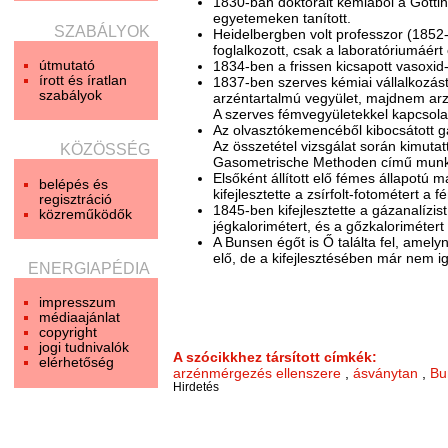
1830-ban doktorált kémiából a Götti
egyetemeken tanított.
SZABÁLYOK
Heidelbergben volt professzor (1852-99
foglalkozott, csak a laboratóriumáért
útmutató
1834-ben a frissen kicsapott vasoxid
írott és íratlan
1837-ben szerves kémiai vállalkozást 
szabályok
arzéntartalmú vegyület, majdnem arz
A szerves fémvegyületekkel kapcsolat
Az olvasztókemencéből kibocsátott gá
Az összetétel vizsgálat során kimut
KÖZÖSSÉG
Gasometrische Methoden című munká
Elsőként állított elő fémes állapotú
belépés és
kifejlesztette a zsírfolt-fotométert a 
regisztráció
1845-ben kifejlesztette a gázanalízis
közreműködők
jégkalorimétert, és a gőzkalorimétert 
A Bunsen égőt is Ő találta fel, amely
elő, de a kifejlesztésében már nem ig
ENERGIAPÉDIA
impresszum
médiaajánlat
copyright
jogi tudnivalók
A szócikkhez társított címkék:
elérhetőség
arzénmérgezés ellenszere
,
ásványtan
,
Bu
Hirdetés