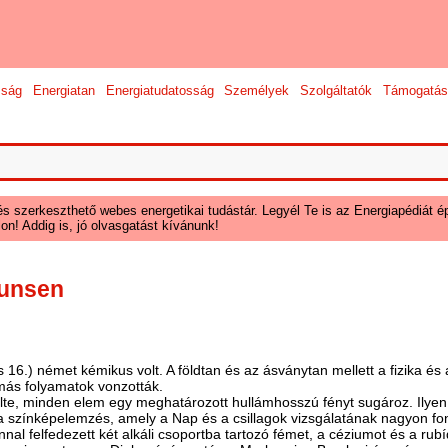
sság
Energiatan
Energiatudatosság
Személyek
Szolgáltatók
Támogatás
és szerkeszthető webes energetikai tudástár. Legyél Te is az Energiapédiát ép
on! Addig is, jó olvasgatást kívánunk!
Bunsen
16.) német kémikus volt. A földtan és az ásványtan mellett a fizi
ka és 
más folyamatok vonzották.
lte, minden elem egy meghatározott hullámhosszú fényt sugároz. Ilyen
a színképelemzés, amely a Nap és a csillagok vizsgálatának nagyon fo
al felfedezett két alkáli csoportba tartozó fémet, a céziumot és a rub