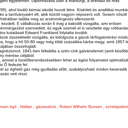
ngeni egyetemen. Diplomázása után a Marburgi, a Breslaui és más
), ahol kiváló kémiai iskolát hozott létre. Kísérleti és analitikai munká
 és a tanítványaiért élt, akik között nagyon népszerű volt. Sosem nősül
-hidrátban találta meg az arzénmérgezés ellenszerét.
kezdett. E vállalkozás során 6 évig a kakodilt vizsgálta, ami erősen
énmérgezést szenvedett, és egyik szemét el is vesztette egy robbanás
os kutatásait Edward Frankland folytatta tovább.
zok összetételét vizsgálta, és kidolgozta a gázok térfogatmérési móds
atta, hogy a hő 50-80 vagy még több százaléka kárba megy, amit 1857-
jában összefoglalt.
 magnéziumot, 1841-ben feltalálta a szén-cink galvánelemet (amit később
fény mérése céljából.
t, amivel a tüzelőberendezésekben lehet az égési folyamatot optimalizál
is Ő fedezte fel.
nél az éghető gáz még gyulladás előtt, szabályozható módon keveredik a 
azán vett részt.
nsen égő
,
földtan
,
gázanalízis
,
Robert Wilhelm Bunsen
,
színképele