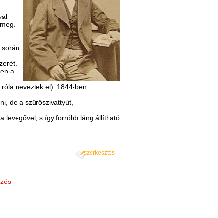
val
t meg.
 során.
zerét.
ben a
 róla neveztek el), 1844-ben
ni, de a szűrőszivattyút,
levegővel, s így forróbb láng állítható
szerkesztés
mzés