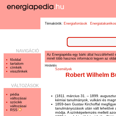
Témakörök:
Energiaforrások
Energiatakaréko
NAVIGÁCIÓ
Az Energiapédia egy bárki által hozzáférhető 
minél több hasznos információ legyen az oldal
főoldal
tartalom
Hirdetés
címkék
Személyek
visszlinkek
Robert Wilhelm 
VÁLTOZÁSOK
pédia
(1811. március 31. – 1899. augusztus 
változásai
kémiai tanulmányok, vulkáni és mag
szócikk
1859-ben Gustav Kirchoffal megfigye
változásai
tanulmányozások után vált lehetővé 
RSS
módja. A színképelemzés mellett azonn