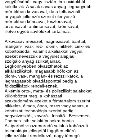
vegyüléséből, vagy tisztán fém-oxidokból
keletkezik. A salak savas anyag: legnagyobb
mértékben kovasavat, de a felhasznált
anyagok jellemzői szerint elenyésző
mértékben kénsavat, foszforsavat,
arzénsavat, antimonsavat, krómsavat,
illetve egyéb savféléket tartalmaz.
A kovasav mésszel, magnéziával, barittal,
mangán-, vas-, réz-, ólom-, nikkel-, cink- és
kobaltoxiddal, valamit alkáliákkal vegyül,
ezeket nevezzük a vegyület alapjául
szolgáló anyag szilikátjainak.
Legkönnyebben olvaszthatók az
alkáliszilikátok, magasabb hőfokon az
ólom-, vas-, mangán- és rézszilikátok, a
legmagasabb olvadásponttal pedig a
földszilikátok rendelkeznek.
A kémia orto-, meta- és poliszilikát salakokat
különböztet meg, a kohászati
szaktudomány ezeket a fémtartalom szerint
nikkeles, ólmos, ónos, rezes vagy vasas, a
kohászati technológia szerint pedig
nagyolvasztó-, kavaró-, frissítő-, Bessemer-,
Thomas- stb. salaktípusokra bontja.
Az iparból visszamaradó salak a kohászati
technológia jellegétől függően eltérő
jellemzőkkel rendelkező, nagy tömegű