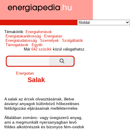
Témakörök:
Energiaforrások
Energiatakarékosság
Energiatan
Energiatudatosság
Személyek
Szolgáltatók
Támogatások
Egyéb
Már
642 szócikk
közül válogathatsz.
Energiatan
Salak
A salak az ércek olvasztásának, illetve
ásványi anyagok különböző hőkezeléses
feldolgozási eljárásainak mellékterméke.
Általában zománc- vagy üvegszerű anyag,
ami a megmunkált nyersanyagban levő
földes alkotórészek és bizonyos fém-oxidok