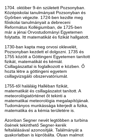
1704. október 9-én született Pozsonyban.
Középiskolai tanulmányait Pozsonyban és
Győrben végezte. 1724-ben kezdte meg
főiskolai tanulmányait a debreceni
Református Kollégiumban, de 1725-ben
már a jénai Orvostudományi Egyetemen
folytatta. Itt matematikát és fizikát hallgatott.
1730-ban kapta meg orvosi oklevelét,
Pozsonyban kezdett el dolgozni. 1735 és
1755 között a Göttingeni Egyetemen tanított
fizikát, matematikát és kémiát.
Csillagászattal is foglalkozott e közben. Ő
hozta létre a göttingeni egyetem
csillagvizsgáló obszervatóriumát.
1755-től haláláig Halléban fizikát,
matematikát és csillagászatot tanított. A
meteorológiatörténet őt tekinti a
matematikai meteorológia megalapítójának.
Tudományos munkássága kiterjedt a fizika,
matematika és a kémia területére is.
Azonban Segner nevét legtöbben a turbina
ősének tekinthető Segner-kerék
feltalálásával azonosítják. Találmányát a
gyakorlatban is kipróbálta. Olyan malmot