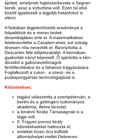
épített, amelynek hajtószerkezete a Segner-
kerék, azaz a vízturbina volt. Ezen túl első
között igyekezett a legjobb hatásfokot is
elérni.
A fizikában legjelentősebb eredménye a
folyadékok és a merev testek
dinamikájában érte el. A matematikában
felelevenítette a Cavalieri-elvet, ezt sokáig
tévesen róla nevezték el. Bizonyította a
Descartes féle előjelszabályt. A kémiában
gyakorlati irányt képviselt. Ő ajánlotta a kén-
dioxidot a gabonavetőmagok
fertőtlenítésére és a fahamut trágyázására.
Foglalkozott a cukor-, a szesz- és a
puskaporgyártás technológiájával is.
Kitüntetései:
tagjául választotta a szentpétervári, a
berlini és a göttingeni tudományos
akadémia, illetve társulat,
a londoni Királyi Társaságnak is a
tagja volt,
II. Frigyes porosz király
kitüntetésekkel halmozta el,
emlékét híven őrzi külföldi
állomáshelyei mellet Debrecen