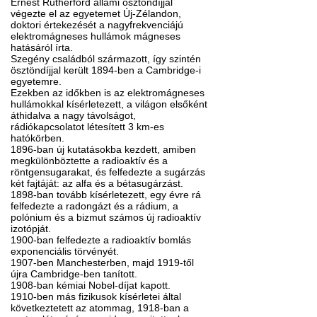
Ernest Rutherford állami ösztöndíjjal
végezte el az egyetemet Új-Zélandon,
doktori értekezését a nagyfrekvenciájú
elektromágneses hullámok mágneses
hatásáról írta.
Szegény családból származott, így szintén
ösztöndíjjal került 1894-ben a Cambridge-i
egyetemre.
Ezekben az időkben is az elektromágneses
hullámokkal kísérletezett, a világon elsőként
áthidalva a nagy távolságot,
rádiókapcsolatot létesített 3 km-es
hatókörben.
1896-ban új kutatásokba kezdett, amiben
megkülönböztette a radioaktív és a
röntgensugarakat, és felfedezte a sugárzás
két fajtáját: az alfa és a bétasugárzást.
1898-ban tovább kísérletezett, egy évre rá
felfedezte a radongázt és a rádium, a
polónium és a bizmut számos új radioaktív
izotópját.
1900-ban felfedezte a radioaktív bomlás
exponenciális törvényét.
1907-ben Manchesterben, majd 1919-től
újra Cambridge-ben tanított.
1908-ban kémiai Nobel-díjat kapott.
1910-ben más fizikusok kísérletei által
következtetett az atommag, 1918-ban a