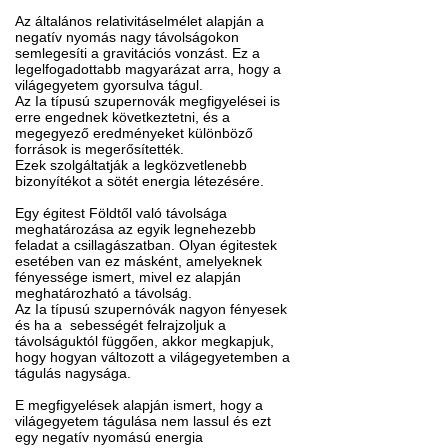
Az általános relativitáselmélet alapján a
negatív nyomás nagy távolságokon
semlegesíti a gravitációs vonzást. Ez a
legelfogadottabb magyarázat arra, hogy a
világegyetem gyorsulva tágul.
Az Ia típusú szupernovák megfigyelései is
erre engednek következtetni, és a
megegyező eredményeket különböző
források is megerősítették.
Ezek szolgáltatják a legközvetlenebb
bizonyítékot a sötét energia létezésére.
Egy égitest Földtől való távolsága
meghatározása az egyik legnehezebb
feladat a csillagászatban. Olyan égitestek
esetében van ez másként, amelyeknek
fényessége ismert, mivel ez alapján
meghatározható a távolság.
Az Ia típusú szupernóvák nagyon fényesek
és ha a sebességét felrajzoljuk a
távolságuktól függően, akkor megkapjuk,
hogy hogyan változott a világegyetemben a
tágulás nagysága.
E megfigyelések alapján ismert, hogy a
világegyetem tágulása nem lassul és ezt
egy negatív nyomású energia