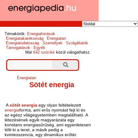
Témakörök:
Energiaforrások
Energiatakarékosság
Energiatan
Energiatudatosság
Személyek
Szolgáltatók
Támogatások
Egyéb
Már
642 szócikk
közül válogathatsz.
Energiatan
Sötét energia
A
sötét energia
egy olyan feltételezett
energia
forma, ami erős nyomást fejt ki és
az egész világegyetemben megtalálható. A
létezésének egyik magyarázata egy
konstans energiasűrűség, ami egyenletesen
tölti ki a teret, a másik pedig a
kvintesszencia, egy dinamikus erőtér.