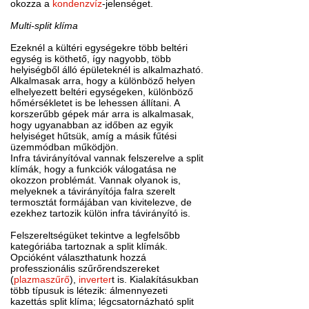
okozza a
kondenzvíz
-jelenséget.
Multi-split klíma
Ezeknél a kültéri egységekre több beltéri
egység is köthető, így nagyobb, több
helyiségből álló épületeknél is alkalmazható.
Alkalmasak arra, hogy a különböző helyen
elhelyezett beltéri egységeken, különböző
hőmérsékletet is be lehessen állítani. A
korszerűbb gépek már arra is alkalmasak,
hogy ugyanabban az időben az egyik
helyiséget hűtsük, amíg a másik fűtési
üzemmódban működjön.
Infra távirányítóval vannak felszerelve a split
klímák, hogy a funkciók válogatása ne
okozzon problémát. Vannak olyanok is,
melyeknek a távirányítója falra szerelt
termosztát formájában van kivitelezve, de
ezekhez tartozik külön infra távirányító is.
Felszereltségüket tekintve a legfelsőbb
kategóriába tartoznak a split klímák.
Opcióként választhatunk hozzá
professzionális szűrőrendszereket
(
plazmaszűrő
),
inverter
t is. Kialakításukban
több típusuk is létezik: álmennyezeti
kazettás split klíma; légcsatornázható split