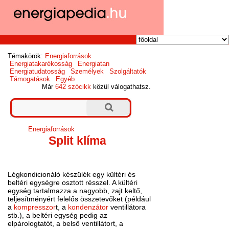
Témakörök:
Energiaforrások
Energiatakarékosság
Energiatan
Energiatudatosság
Személyek
Szolgáltatók
Támogatások
Egyéb
Már
642 szócikk
közül válogathatsz.
Energiaforrások
Split klíma
Légkondicionáló készülék egy kültéri és
beltéri egységre osztott résszel. A kültéri
egység tartalmazza a nagyobb, zajt keltő,
teljesítményért felelős összetevőket (például
a
kompresszor
t, a
kondenzátor
ventillátora
stb.), a beltéri egység pedig az
elpárologtatót, a belső ventillátort, a