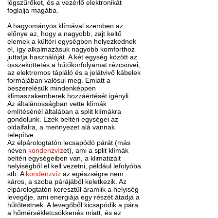
légszűrőket, és a vezérlő elektronikát
foglalja magába.
A hagyományos klímával szemben az
előnye az, hogy a nagyobb, zajt keltő
elemek a kültéri egységben helyezkednek
el, így alkalmazásuk nagyobb komforthoz
juttatja használóját. A két egység között az
összeköttetés a hűtőkörfolyamat rézcsövei,
az elektromos tápláló és a jelátvivő kábelek
formájában valósul meg. Emiatt a
beszerelésük mindenképpen
klímaszakemberek hozzáértését igényli.
Az általánosságban vette klímák
említésénél általában a split klímákra
gondolunk. Ezek beltéri egységei az
oldalfalra, a mennyezet alá vannak
telepítve.
Az elpárologtatón lecsapódó párát (más
néven
kondenzvíz
et), ami a split klímák
beltéri egységeiben van, a klimatizált
helyiségből el kell vezetni, például lefolyóba
stb. A
kondenzvíz
az egészségre nem
káros, a szoba párájából keletkezik. Az
elpárologtatón keresztül áramlik a helyiség
levegője, ami energiája egy részét átadja a
hűtőtestnek. A levegőből kicsapódik a pára
a hőmérsékletcsökkenés miatt, és ez