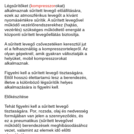
Légsűrítőket (
kompresszor
okat)
alkalmaznak sűrített levegő előállítására,
ezek az atmoszférikus levegőt a kívánt
nyomásértékre sűrítik. A sűrített levegővel
működő vezérlőrendszerekhez (hajtás,
vezérlés) szükséges működtető energiát a
központi sűrített levegőellátás biztosítja.
A sűrített levegő csővezetéken keresztül jut
el a felhasználóig a kompresszortelepről. Az
olyan gépeknél, amik gyakran változtatják a
helyüket, mobil kompresszorokat
alkalmaznak.
Figyelni kell a sűrített levegő tisztaságára.
Ettől hosszú élettartamú lesz a berendezés,
illetve a különböző légsűrítők helyes
alkalmazására is figyelni kell.
Előkészítése
Tehát figyelni kell a sűrített levegő
tisztaságára. Por, rozsda, olaj és nedvesség
formájában van jelen a szennyeződés, és
ez a pneumatikus (sűrített levegővel
működő) berendezések meghibásodásához
vezet, valamint az elemek idő előtti