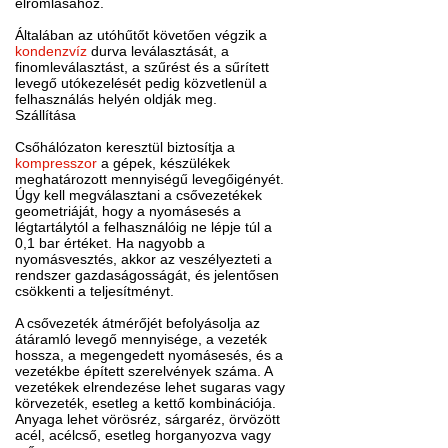
elromlásához.
Általában az utóhűtőt követően végzik a
kondenzvíz
durva leválasztását, a
finomleválasztást, a szűrést és a sűrített
levegő utókezelését pedig közvetlenül a
felhasználás helyén oldják meg.
Szállítása
Csőhálózaton keresztül biztosítja a
kompresszor
a gépek, készülékek
meghatározott mennyiségű levegőigényét.
Úgy kell megválasztani a csővezetékek
geometriáját, hogy a nyomásesés a
légtartálytól a felhasználóig ne lépje túl a
0,1 bar értéket. Ha nagyobb a
nyomásvesztés, akkor az veszélyezteti a
rendszer gazdaságosságát, és jelentősen
csökkenti a teljesítményt.
A csővezeték átmérőjét befolyásolja az
átáramló levegő mennyisége, a vezeték
hossza, a megengedett nyomásesés, és a
vezetékbe épített szerelvények száma. A
vezetékek elrendezése lehet sugaras vagy
körvezeték, esetleg a kettő kombinációja.
Anyaga lehet vörösréz, sárgaréz, örvözött
acél, acélcső, esetleg horganyozva vagy