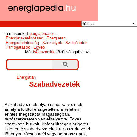
Témakörök:
Energiaforrások
Energiatakarékosság
Energiatan
Energiatudatosság
Személyek
Szolgáltatók
Támogatások
Egyéb
Már
642 szócikk
közül válogathatsz.
Energiatan
Szabadvezeték
A szabadvezeték olyan csupasz vezeték,
amely a földtől elszigetelten, a véletlen
érintés megszabta magasságban,
tartószerkezeten van elhelyezve. Egyes
esetekben burkolt, kisfeszültségen szigetelt
is lehet. A szabadvezetékek tartószerkezetei
többnyire rácsos acél vagy betonoszlopok,