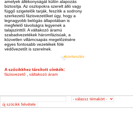
amelyek állékonyságát külön alapozás
biztosítja. Az oszlopokra szerelt álló vagy
függő szigetelők tarják, feszítik a sodrony
szerkezetű fázisvezetőket úgy, hogy a
legnagyobb belógás állapotában is
megfelelő távolságra legyenek a
talajszinttől. A váltakozó áramú
szabadvezetékek háromfázisúak, a
közvetlen villámcsapás megelőzésére
egyes fontosabb vezetékek fölé
védővezetőt is szerelnek.
szerkesztés
A szócikkhez társított címkék:
fázisvezető
,
váltakozó áram