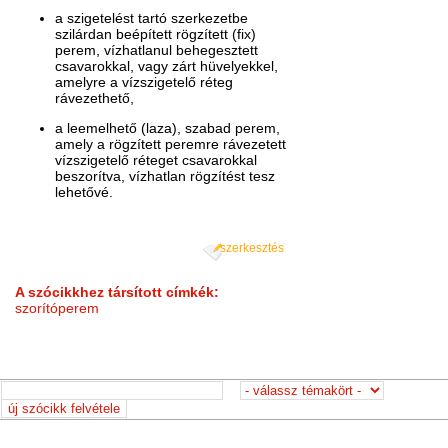
a szigetelést tartó szerkezetbe
szilárdan beépített rögzített (fix)
perem, vízhatlanul behegesztett
csavarokkal, vagy zárt hüvelyekkel,
amelyre a vízszigetelő réteg
rávezethető,
a leemelhető (laza), szabad perem,
amely a rögzített peremre rávezetett
vízszigetelő réteget csavarokkal
beszorítva, vízhatlan rögzítést tesz
lehetővé.
szerkesztés
A szócikkhez társított címkék:
szorítóperem