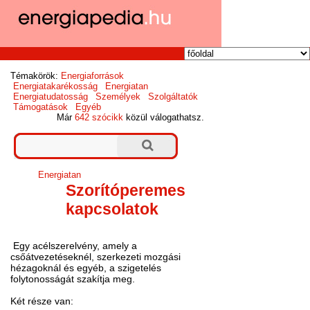
Témakörök:
Energiaforrások
Energiatakarékosság
Energiatan
Energiatudatosság
Személyek
Szolgáltatók
Támogatások
Egyéb
Már
642 szócikk
közül válogathatsz.
Energiatan
Szorítóperemes
kapcsolatok
Egy acélszerelvény, amely a
csőátvezetéseknél, szerkezeti mozgási
hézagoknál és egyéb, a szigetelés
folytonosságát szakítja meg.
Két része van: