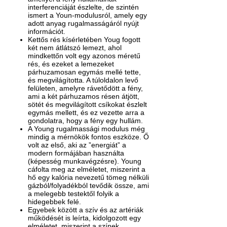
interferenciáját észlelte, de szintén
ismert a Youn-modulusról, amely egy
adott anyag rugalmasságáról nyújt
információt.
Kettős rés kísérletében Youg fogott
két nem átlátszó lemezt, ahol
mindkettőn volt egy azonos méretű
rés, és ezeket a lemezeket
párhuzamosan egymás mellé tette,
és megvilágította. A túloldalon levő
felületen, amelyre rávetődött a fény,
ami a két párhuzamos résen átjött,
sötét és megvilágított csíkokat észlelt
egymás mellett, és ez vezette arra a
gondolatra, hogy a fény egy hullám.
A Young rugalmassági modulus még
mindig a mérnökök fontos eszköze. Ő
volt az első, aki az ”energiát” a
modern formájában használta
(képesség munkavégzésre). Young
cáfolta meg az elméletet, miszerint a
hő egy kalória nevezetű tömeg nélküli
gázból/folyadékból tevődik össze, ami
a melegebb testektől folyik a
hidegebbek felé.
Egyebek között a szív és az artériák
működését is leírta, kidolgozott egy
elméletet, miszerint a színek