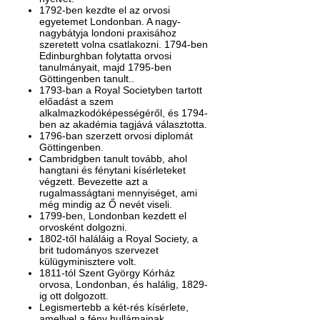
1792-ben kezdte el az orvosi
egyetemet Londonban. A nagy-
nagybátyja londoni praxisához
szeretett volna csatlakozni. 1794-ben
Edinburghban folytatta orvosi
tanulmányait, majd 1795-ben
Göttingenben tanult..
1793-ban a Royal Societyben tartott
előadást a szem
alkalmazkodóképességéről, és 1794-
ben az akadémia tagjává választotta.
1796-ban
szerzett
orvosi
diplomát
Göttingenben.
Cambridgben tanult tovább, ahol
hangtani és fénytani kísérleteket
végzett. Bevezette azt a
rugalmasságtani mennyiséget, ami
még mindig az Ő nevét viseli.
1799-
ben,
Londonban kezdett el
orvosként dolgozni.
1802
-től haláláig
a
Royal
Society, a
brit
tudományos szervezet
külügyminisztere volt
.
1811-tól
Szent György
Kórház
orvosa
, Londonban, és halálig, 1829-
ig ott dolgozott.
Legismertebb a két-rés kísérlete,
amellyel a fény hullámainak