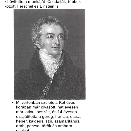
kib
ővítette a
munkáját.
Csodálták, többek
között Herschel és Einstein is.
Milvertonban született. Két éves
korában már olvasott, hat évesen
már latinul beszélt, és 14 évesen
elsajátította a görög, francia, olasz,
héber, kaldeus, szír, szamaritánus
,
arab,
perzsa,
török ​​és
amhara
nyelvet
.