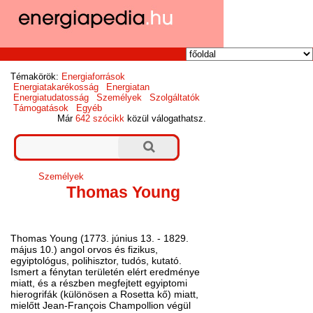
Témakörök:
Energiaforrások
Energiatakarékosság
Energiatan
Energiatudatosság
Személyek
Szolgáltatók
Támogatások
Egyéb
Már
642 szócikk
közül válogathatsz.
Személyek
Thomas Young
Thomas
Young
(1773. június 13. - 1829.
május 10.)
angol orvos és fizikus,
egyiptológus, polihisztor, tudós, kutató.
Ismert a fénytan területén elért eredménye
miatt, és a részben megfejtett egyiptomi
hierogrifák (különösen a Rosetta kő) miatt,
mielőtt
Jean
-François
Champollion
végül