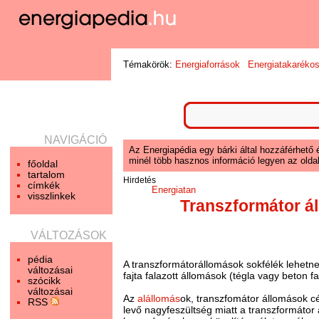
Témakörök:
Energiaforrások
Energiatakaréko
NAVIGÁCIÓ
Az Energiapédia egy bárki által hozzáférhető 
minél több hasznos információ legyen az oldal
főoldal
tartalom
Hirdetés
címkék
Energiatan
visszlinkek
Transzformátor á
VÁLTOZÁSOK
pédia
A transzformátorállomások sokfélék lehetn
változásai
fajta falazott állomások (tégla vagy beton 
szócikk
változásai
Az
alállomás
ok, transzfomátor állomások cé
RSS
levő nagyfeszültség miatt a transzformátor 