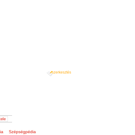
szerkesztés
ia
Szépségpédia