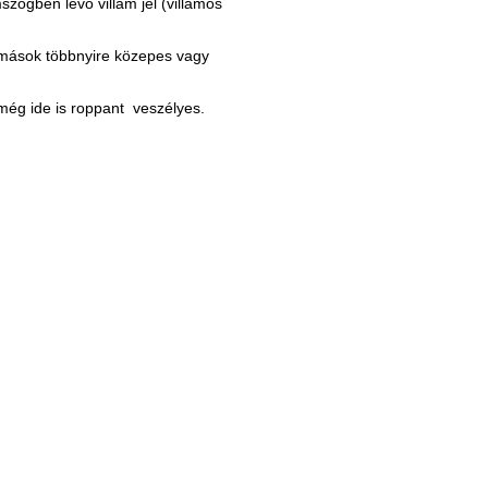
zögben lévő villám jel (villamos
lomások többnyire közepes vagy
 még ide is roppant veszélyes.