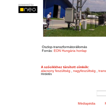
powered by
Oszlop-transzformátorállomás
Forrás:
EON Hungária honlap
A szócikkhez társított címkék:
alacsony feszültség
,
nagyfeszültség
,
tran
Hirdetés
Médiapédia