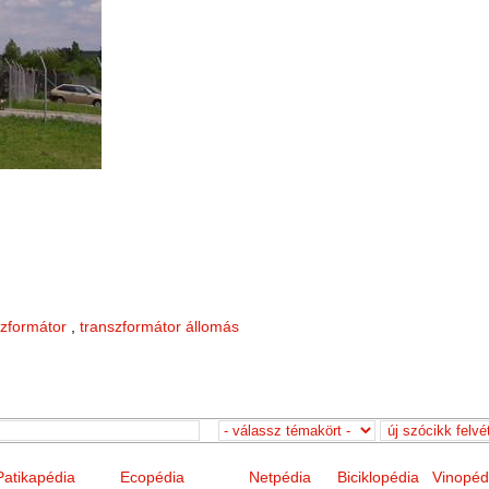
szformátor
,
transzformátor állomás
Patikapédia
Ecopédia
Netpédia
Biciklopédia
Vinopéd