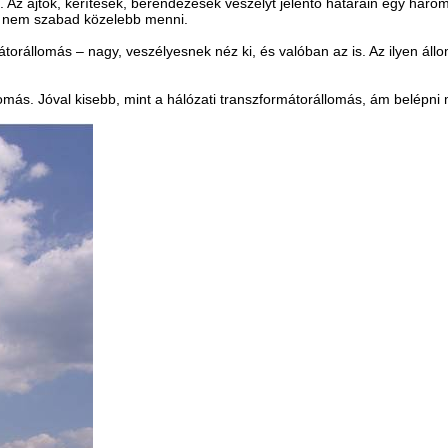
Az ajtók, kerítések, berendezések veszélyt jelentő határain egy hároms
gy nem szabad közelebb menni.
átorállomás – nagy, veszélyesnek néz ki, és valóban az is. Az ilyen ál
omás. Jóval kisebb, mint a hálózati transzformátorállomás, ám belépni