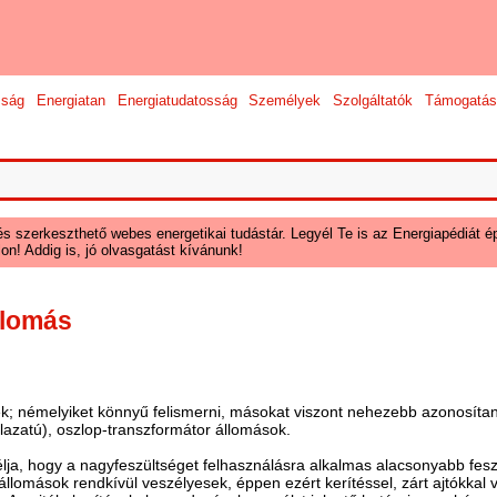
sság
Energiatan
Energiatudatosság
Személyek
Szolgáltatók
Támogatás
és szerkeszthető webes energetikai tudástár. Legyél Te is az Energiapédiát ép
on! Addig is, jó olvasgatást kívánunk!
llomás
ek; némelyiket könnyű felismerni, másokat viszont nehezebb azonosíta
falazatú), oszlop-transzformátor állomások.
lja, hogy a nagyfeszültséget felhasználásra alkalmas alacsonyabb feszül
állomások rendkívül veszélyesek, éppen ezért kerítéssel, zárt ajtókkal