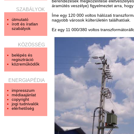
berendezések megközelítése életveszélyes. 
áramütés veszélye) figyelmeztet arra, ho
SZABÁLYOK
Íme egy 120 000 voltos hálózati transzform
útmutató
nagyobb városok külterületén találhatóak.
írott és íratlan
szabályok
Ez egy 11 000/380 voltos transzformátoráll
KÖZÖSSÉG
belépés és
regisztráció
közreműködők
ENERGIAPÉDIA
impresszum
médiaajánlat
copyright
jogi tudnivalók
elérhetőség