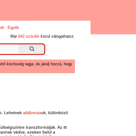
ok
Egyéb
Már
642 szócikk
közül válogathatsz.
ítő közösség tagja, és járulj hozzá, hogy
ni. Lehetnek
alállomás
ok, különböző
tségszintre transzformálják. Az itt
 vannak védve, ezeken belül a