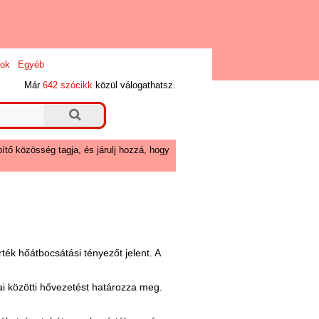
ok
Egyéb
Már
642 szócikk
közül válogathatsz.
ítő közösség tagja, és járulj hozzá, hogy
ték hőátbocsátási tényezőt jelent. A
i közötti hővezetést határozza meg.