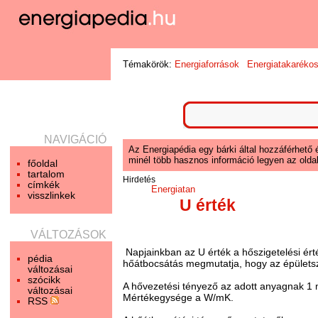
Témakörök:
Energiaforrások
Energiatakaréko
NAVIGÁCIÓ
Az Energiapédia egy bárki által hozzáférhető 
minél több hasznos információ legyen az oldal
főoldal
tartalom
Hirdetés
címkék
Energiatan
visszlinkek
U érték
VÁLTOZÁSOK
Napjainkban az U érték a hőszigetelési ért
pédia
hőátbocsátás megmutatja, hogy az épületsz
változásai
szócikk
A hővezetési tényező az adott anyagnak 1 
változásai
Mértékegysége a W/mK.
RSS