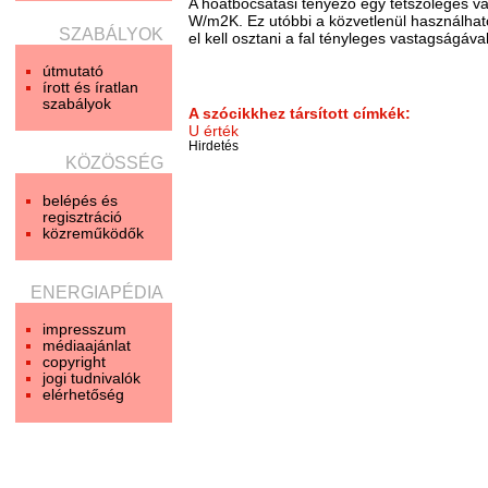
A hőátbocsátási tényező egy tetszőleges 
W/m2K. Ez utóbbi a közvetlenül használható,
SZABÁLYOK
el kell osztani a fal tényleges vastagságáva
útmutató
írott és íratlan
szabályok
A szócikkhez társított címkék:
U érték
Hirdetés
KÖZÖSSÉG
belépés és
regisztráció
közreműködők
ENERGIAPÉDIA
impresszum
médiaajánlat
copyright
jogi tudnivalók
elérhetőség