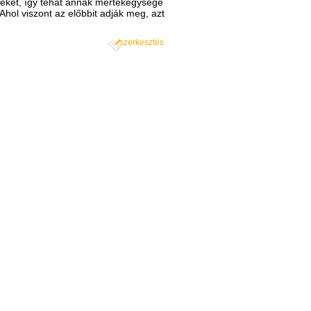
téket, így tehát annak mértékegysége
Ahol viszont az előbbit adják meg, azt
szerkesztés