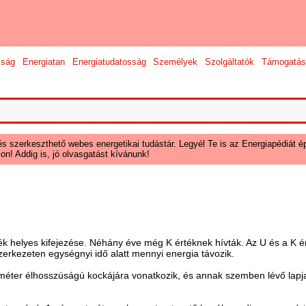
sság
Energiatan
Energiatudatosság
Személyek
Szolgáltatók
Támogatás
és szerkeszthető webes energetikai tudástár. Legyél Te is az Energiapédiát ép
on! Addig is, jó olvasgatást kívánunk!
ék helyes kifejezése. Néhány éve még K értéknek hívták. Az U és a K ér
erkezeten egységnyi idő alatt mennyi energia távozik.
méter élhosszúságú kockájára vonatkozik, és annak szemben lévő lapja