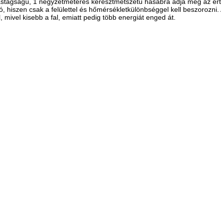
vastagságú, 1 négyzetméteres keresztmetszetű hasábra adja meg az ér
 hiszen csak a felülettel és hőmérsékletkülönbséggel kell beszorozni. 
l, mivel kisebb a fal, emiatt pedig több energiát enged át.