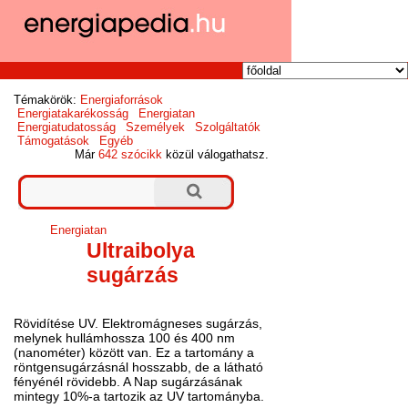
Témakörök:
Energiaforrások
Energiatakarékosság
Energiatan
Energiatudatosság
Személyek
Szolgáltatók
Támogatások
Egyéb
Már
642 szócikk
közül válogathatsz.
Energiatan
Ultraibolya
sugárzás
Rövidítése UV. Elektromágneses sugárzás,
melynek hullámhossza 100 és 400 nm
(nanométer) között van. Ez a tartomány a
röntgensugárzásnál hosszabb, de a látható
fényénél rövidebb. A Nap sugárzásának
mintegy 10%-a tartozik az UV tartományba.