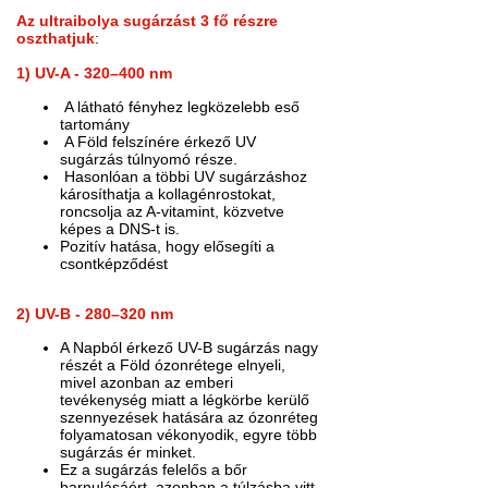
Az ultraibolya sugárzást 3 fő részre
oszthatjuk
:
1) UV-A - 320–400 nm
A látható fényhez legközelebb eső
tartomány
A Föld felszínére érkező UV
sugárzás túlnyomó része.
Hasonlóan a többi UV sugárzáshoz
károsíthatja a kollagénrostokat,
roncsolja az A-vitamint, közvetve
képes a DNS-t is.
Pozitív hatása, hogy elősegíti a
csontképződést
2) UV-B - 280–320 nm
A Napból érkező UV-B sugárzás nagy
részét a Föld ózonrétege elnyeli,
mivel azonban az emberi
tevékenység miatt a légkörbe kerülő
szennyezések hatására az ózonréteg
folyamatosan vékonyodik, egyre több
sugárzás ér minket.
Ez a sugárzás felelős a bőr
barnulásáért, azonban a túlzásba vitt