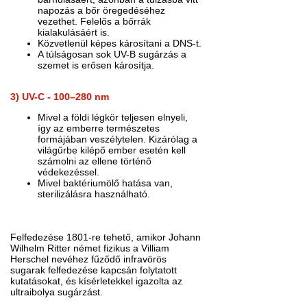
napozás a bőr öregedéséhez
vezethet. Felelős a bőrrák
kialakulásáért is.
Közvetlenül képes károsítani a DNS-t.
A túlságosan sok UV-B sugárzás a
szemet is erősen károsítja.
3) UV-C - 100–280 nm
Mivel a földi légkör teljesen elnyeli,
így az emberre természetes
formájában veszélytelen. Kizárólag a
világűrbe kilépő ember esetén kell
számolni az ellene történő
védekezéssel.
Mivel baktériumölő hatása van,
sterilizálásra használható.
Felfedezése 1801-re tehető, amikor Johann
Wilhelm Ritter német fizikus a Villiam
Herschel nevéhez fűződő infravörös
sugarak felfedezése kapcsán folytatott
kutatásokat, és kísérletekkel igazolta az
ultraibolya sugárzást.