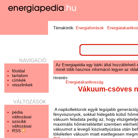
Témakörök:
Energiaforrások
Energiatakaréko
NAVIGÁCIÓ
Az Energiapédia egy bárki által hozzáférhető 
minél több hasznos információ legyen az oldal
főoldal
tartalom
Hirdetés
címkék
Energiatakarékosság
visszlinkek
Vákuum-csöves n
VÁLTOZÁSOK
A napkollektorok egyik legújabb generáció
pédia
fényviszonyok, sokkal hidegebb külső hőmé
változásai
vákuum feladata pedig az, hogy elszigetel
szócikk
maximális hőmérséklettel szemben elérhet
változásai
vákuumot a levegő kiszivattyúzása után be
RSS
tökéletlen vákuum miatt esetlegesen meg