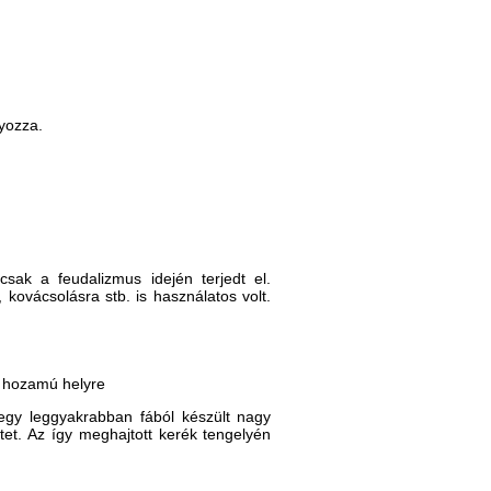
yozza.
ak a feudalizmus idején terjedt el.
kovácsolásra stb. is használatos volt.
b hozamú helyre
 egy leggyakrabban fából készült nagy
etet. Az így meghajtott kerék tengelyén