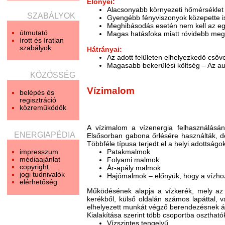
Előnyei:
Alacsonyabb környezeti hőmérséklet 
SZABÁLYOK
Gyengébb fényviszonyok közepette is
Meghibásodás esetén nem kell az egés
útmutató
Magas hatásfoka miatt rövidebb megt
írott és íratlan
szabályok
Hátrányai:
Az adott felületen elhelyezkedő csö
Magasabb bekerülési költség – Az aut
KÖZÖSSÉG
Vízimalom
belépés és
regisztráció
közreműködők
A vízimalom a vízenergia felhasználásá
ENERGIAPÉDIA
Elsősorban gabona őrlésére használták, de
Többféle típusa terjedt el a helyi adottságo
Patakmalmok
impresszum
médiaajánlat
Folyami malmok
copyright
Ár-apály malmok
jogi tudnivalók
Hajómalmok – előnyük, hogy a vízho
elérhetőség
Működésének alapja a vízkerék, mely az á
kerékből, külső oldalán számos lapáttal, v
elhelyezett munkát végző berendezésnek át
Kialakítása szerint több csoportba osztható
Vízszintes tengelyű