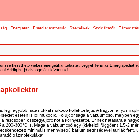
sság
Energiatan
Energiatudatosság
Személyek
Szolgáltatók
Támogatás
és szerkeszthető webes energetikai tudástár. Legyél Te is az Energiapédiát ép
on! Addig is, jó olvasgatást kívánunk!
apkollektor
ja, legnagyobb hatásfokkal működő kollektorfajta. A hagyományos nap
rséklet esetén is jól működik. Fő újdonsága a vákuumcső, melyben egy
je a rézcsőben összegyűjtött hőt a környezettől. Ennek hatására a ha
ő a 200-300°C is. Maga a vákuumcső egy (kiviteltől függően) 1,5-2 m
fecskendezett minimális mennyiségű bárium segítségével tartják fent,
maradó gázmolekulákat.