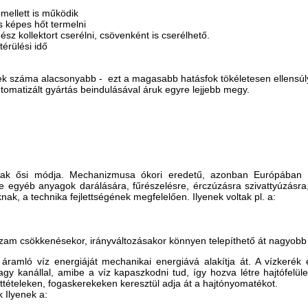
mellett is működik
 képes hőt termelni
z kollektort cserélni, csövenként is cserélhető.
érülési idő
vek száma alacsonyabb -
ezt a magasabb hatásfok tökéletesen ellensúl
omatizált gyártás beindulásával áruk egyre lejjebb megy.
nak ősi módja. Mechanizmusa ókori eredetű, azonban Európában cs
 egyéb anyagok darálására, fűrészelésre, érczúzásra szivattyúzásra, 
knak, a technika fejlettségének megfelelően. Ilyenek voltak pl. a:
zam csökkenésekor, irányváltozásakor könnyen telepíthető át nagyob
ramló víz energiáját mechanikai energiává alakítja át. A vízkerék
agy kanállal, amibe a víz kapaszkodni tud, így hozva létre hajtófelül
tételeken, fogaskerekeken keresztül adja át a hajtónyomatékot.
k Ilyenek a: