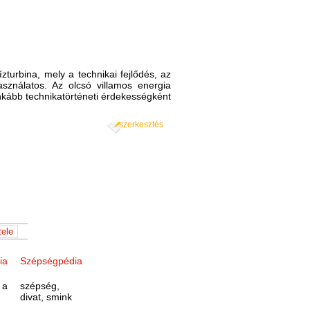
turbina, mely a technikai fejlődés, az
sználatos. Az olcsó villamos energia
kább technikatörténeti érdekességként
szerkesztés
ia
Szépségpédia
 a
szépség,
divat, smink