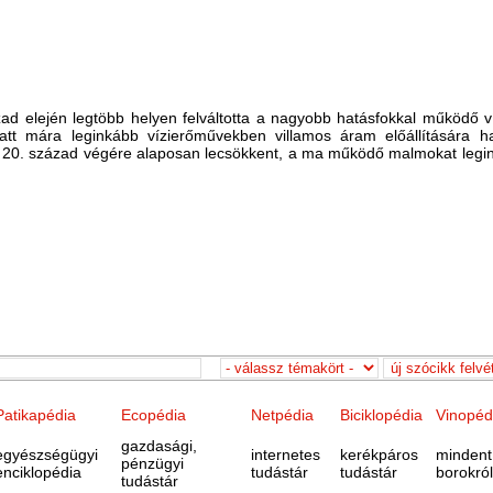
ad elején legtöbb helyen felváltotta a nagyobb hatásfokkal működő víz
att mára leginkább vízierőművekben villamos áram előállítására ha
a 20. század végére alaposan lecsökkent, a ma működő malmokat legin
Patikapédia
Ecopédia
Netpédia
Biciklopédia
Vinopéd
gazdasági,
egyészségügyi
internetes
kerékpáros
mindent
pénzügyi
enciklopédia
tudástár
tudástár
borokról
tudástár