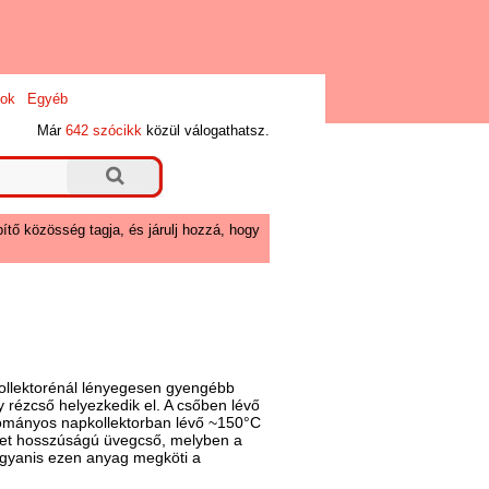
ok
Egyéb
Már
642 szócikk
közül válogathatsz.
ítő közösség tagja, és járulj hozzá, hogy
kollektorénál lényegesen gyengébb
 rézcső helyezkedik el. A csőben lévő
gyományos napkollektorban lévő ~150°C
éret hosszúságú üvegcső, melyben a
 ugyanis ezen anyag megköti a