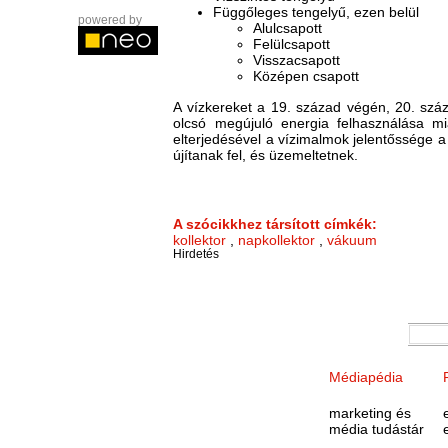
Függőleges tengelyű, ezen belül
powered by
Alulcsapott
Felülcsapott
Visszacsapott
Középen csapott
A vízkereket a 19. század végén, 20. száz
olcsó megújuló energia felhasználása mi
elterjedésével a vízimalmok jelentőssége 
újítanak fel, és üzemeltetnek.
A szócikkhez társított címkék:
kollektor
,
napkollektor
,
vákuum
Hirdetés
Médiapédia
marketing és
média tudástár